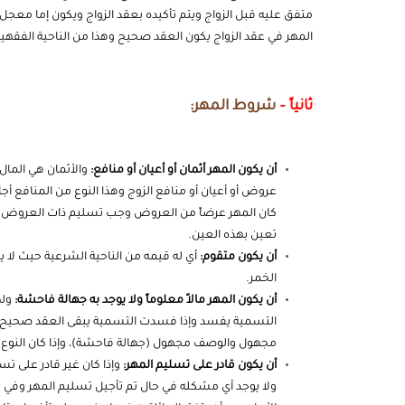
متفق عليه قبل الزواج ويتم تأكيده بعقد الزواج ويكون إما معجل
المهر في عقد الزواج يكون العقد صحيح وهذا من الناحية الفقهية 
ثانياً –
شروط المهر:
أن يكون المهر أثمان أو أعيان أو منافع:
والأثمان هي المال 
عروض أو أعيان أو منافع الزوج وهذا النوع من المنافع أجا
كان المهر عرضاً من العروض وجب تسليم ذات العروض ولا 
تعين بهذه العين.
أن يكون متقوم:
أي له قيمه من الناحية الشرعية حيث لا ي
الخمر.
أن يكون المهر مالاً معلوماً ولا يوجد به جهالة فاحشة:
وله
التسمية يفسد وإذا فسدت التسمية يبقى العقد صحيح ،ومعي
مجهول والوصف مجهول (جهالة فاحشة)، وإذا كان النوع
أن يكون قادر على تسليم المهر:
وإذا كان غير قادر على تس
ولا يوجد أي مشكله في حال تم تأجيل تسليم المهر وفي ك