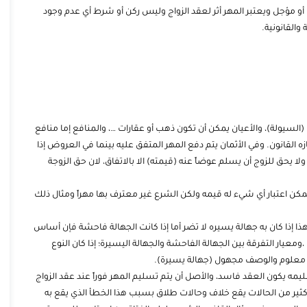
 أو مؤجل ويعتبر المهر أثر لعقد الزواج وليس ركن أو شرط أي عدم وجود
والقانونية.
(السيولة)، والأعيان يمكن أن تكون ذهب أو عقارات …، والمنافع إما منافع
زه القانون. وفي الأثمان يتم دفع المهر المتفق عليه بينما في العروض إذا
يحق للزوج أن يسلم عوضاً عنه (قيمته) الا بالاتفاق، لان حق الزوجة
مكن اعتبار أي شيء له قيمه ولكن الشرع غير معترف بها مهراً ومثال ذلك
ذا إذا كان به جهالة يسيره لا تضر أما إذا كانت الجهالة فاحشة فإن أساس
ار التفرقة بين الجهالة الفاحشة والجهالة اليسيرة؛ إذا كان النوع
 معلوم والوصف مجهول (جهالة يسيرة).
ليمه يكون العقد فاسد، والأصل أن يتم تسليم المهر فوراً عند عقد الزواج
ثير من الحالات يقع خلاف وحالات طلاق بسبب هذا الخطأ الذي يقع به