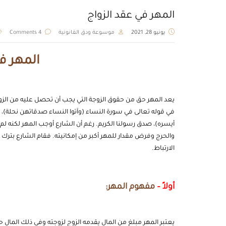
المهر في عقد الزواج
يونيو 28, 2021
موسوعة ودق القانونية
4 Comments
المهر ف
يعد المهر حق من حقوق الزوجة التي يجب أن تحصل عليه من الزو
في قوله تعالى في سورة النساء (وآتوا النساء صدقاتهن نحلة)، 
أيسره)، صدق رسولنا الكريم. رغم أن الشارع أوجب المهر لكنه ل
والحرج وفرض مقدار للمهر أكبر من إمكانيته. فقام الشارع بترك ت
الارتباط.
أولاً –
مفهوم المهر:
يعتبر المهر مبلغ من المال يقدمه
الزوج
لزوجته وفي ذلك المال حف