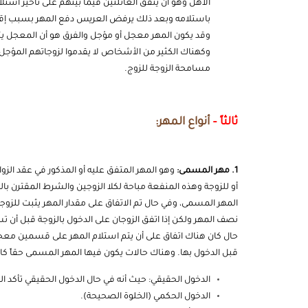
الأهل وهو أن يتفق العائلتين فيما بينهم على تأخير استل
باستلامه وبعد ذلك يرفض العريس دفع المهر بسبب إقرار و
وقد يكون المهر معجل أو مؤجل والفرق هو أن المعجل يتم 
وكهناك الكثير من الأشخاص لا يقدموا لزوجاتهم المؤجل 
مسامحة الزوجة للزوج.
ثالثاً –
أنواع المهر:
1. مهر المسمى:
وهو المهر المتفق عليه أو المذكور في عقد ال
أو للزوجة وهذه المنفعة مباحة لكلا الزوجين والشرط المقترن بال
المهر المسمى، وفي حال تم الاتفاق على مقدار المهر يثبت للزوجة 
نصف المهر ولكن إذا اتفق الزوجان على الدخول بالزوجة قبل أن 
حال كان هناك اتفاق على أن يتم استلام المهر على قسمين مع
قبل الدخول بها. وهناك حالات يكون فيها المهر المسمى حقاً كامل
الدخول الحقيقي: حيث أنه في حال الدخول الحقيقي تأكد 
الدخول الحكمي (الخلوة الصحيحة).