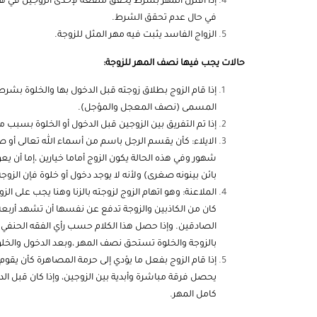
إذا اقترن المهر بشرط يحقق منفعة لإحدى الزوجين في هذا 
في حال عدم تحقق الشرط.
الزواج الفاسد يثبت فيه مهر المثل للزوجة.
حالات يجب فيها نصف المهر للزوجة:
إذا قام الزوج بطلاق زوجته قبل الدخول بها والخلوة بشرط
المسمى (نصف المعجل والمؤجل).
إذا تم التفريق بين الزوجين قبل الدخول أو الخلوة بسبب من 
الايلاء: كأن يقسم الرجل باسم من أسماء الله تعالى أو ص
شهور وفي هذه الحالة يكون الزوج أماما خيارين ،إما أن يع
بائن بينونه صغرى) ولأنه لا يوجد دخول أو خلوة فإن الز
الملاعنة: وهو اتهام الزوج لزوجته بالزنا وهنا يجب على ال
كان من الكاذبين والزوجة تدفع عن نفسها أن تشهد أربعة 
الصادقين. وإذا حصل هذا الكلام حسب رأي الفقه الحنفي ي
بالزوجة والخلوة تستحق نصف المهر ،وبعد الدخول والخل
إذا قام الزوج بفعل ما يؤدي إلى حرمة المصاهرة كأن يقوم
يحصل فرقة مباشرة وأبدية بين الزوجين، وإذا كان قبل ا
كامل المهر.