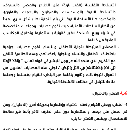
الأسلحة التقليدية (الغير نارية) مثل الخناجر والعصي والسيوف،
والأسلحة النارية (المسدسات والصواريخ والراجمات والهاون)،
والمقصود هنا الأسلحة النارية التي يتم التجارة بها بشكل سري بعيداً
عن أنظار السلطات الأمنية، حيث تقوم عصابات وجماعات متخصصة
في شراء وبيع الأسلحة الغير قانونية باستثمارها وتحقيق المكاسب
المادية من خلالها.
المصادر المرتبطة بتجارة الأطفال والنساء: تقوم عصابات إجرامية
باختطاف الأطفال والنساء والتجارة بأعضائهم، وهذه الظاهرة تتنافى
مع التكريم الذي منحه الله-عز وجل-للبشر في قوله تعالى: ” وَلَقَدْ كَرَّمْنَا
بَنِي آدَمَ وَحَمَلْنَاهُمْ فِي الْبَرِّ وَالْبَحْرِ…”، تجني هذه العصابات الملايين من
الأموال نتيجة ذلك وتقوم بنقلها عبر البلدان؛ للقيام بغسلها وجعلها
متاحة للتبادل في مختلف الأنشطة التجارية.
ثانياً-
الغش والاحتيال:
1- الغش: ويعني القيام بإخفاء الأشياء وإظهارها بطريقة أخرى (الاحتيال)، ومن
ثم العمل على بيعها واستثمارها دون علم الطرف الآخر بأنها غير صالحة
للاستعمال، ويشمل الغش ما يلي: