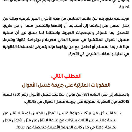
يمارس أي مسلم مثل هذه العملية سواء أكان يقيم في بلاد إسلامية أو بلاد
أجنبية.
توجد عدة طرق يتم من خلالها التخلص من هذه الأموال الغير شرعية وذلك من
خلال العمل على إعادتها إلى أصحابها، أو إتلافها والتخلص منها، أو عن طريق
التصدق بها للمراكز والجمعيات الخيرية، واستناداً لما سبق نرى أن عملية
غسيل الأموال المنتشرة في عصرنا الحالي محرمة ومرفوضة قانوناً وشرعاً،
فإذا قام بها المسلم أو تعامل مع من يرتكبها فإنه يتعرض للمساءلة القانونية
في الدنيا، والعقاب الشرعي في الآخرة.
المطلب الثاني:
العقوبات المترتبة على جريمة غسل الأموال
بالاستناد إلى نص المادة (37) من قانون مكافحة غسل الأموال رقم (20) لسنة
2015م، فإن العقوبة المترتبة على جريمة غسل الأموال هي كالتالي:
يعاقب كل من يرتكب جريمة غسل الأموال بالحبس لمدة لا تقل عن
السنة ولا تزيد عن الثلاث سنوات مع غرامة لا تقل عن مثل الأموال محل
الجريمة، وهذا في حال كانت الجريمة الأصلية متحصلة عن جنحة.