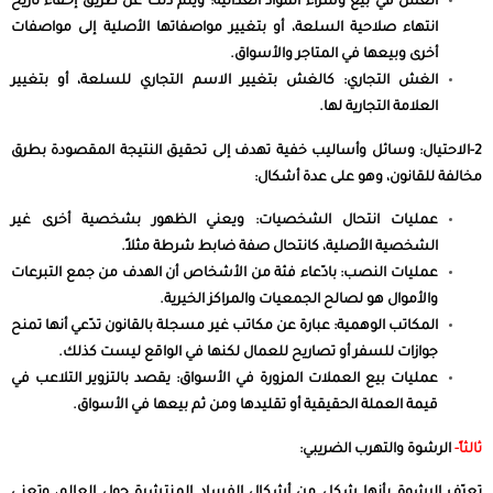
الغش في بيع وشراء المواد الغذائية: ويتم ذلك عن طريق إخفاء تاريخ
انتهاء صلاحية السلعة، أو بتغيير مواصفاتها الأصلية إلى مواصفات
أخرى وبيعها في المتاجر والأسواق.
الغش التجاري: كالغش بتغيير الاسم التجاري للسلعة، أو بتغيير
العلامة التجارية لها.
2-الاحتيال: وسائل وأساليب خفية تهدف إلى تحقيق النتيجة المقصودة بطرق
مخالفة للقانون، وهو على عدة أشكال:
عمليات انتحال الشخصيات: ويعني الظهور بشخصية أخرى غير
الشخصية الأصلية، كانتحال صفة ضابط شرطة مثلاً.
عمليات النصب: بادّعاء فئة من الأشخاص أن الهدف من جمع التبرعات
والأموال هو لصالح الجمعيات والمراكز الخيرية.
المكاتب الوهمية: عبارة عن مكاتب غير مسجلة بالقانون تدّعي أنها تمنح
جوازات للسفر أو تصاريح للعمال لكنها في الواقع ليست كذلك.
عمليات بيع العملات المزورة في الأسواق: يقصد بالتزوير التلاعب في
قيمة العملة الحقيقية أو تقليدها ومن ثم بيعها في الأسواق.
ثالثاً-
الرشوة والتهرب الضريبي: