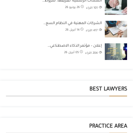
السندات الرسمية: تعريفها، شروط…
26 يونيو 26
101
الآراء
الشركات المهنية في النظام السع…
14 أبريل 26
417
الآراء
إعلان – مؤتمر الذكاء الاصطناعي…
05 أبريل 26
204
الآراء
BEST LAWYERS
PRACTICE AREA