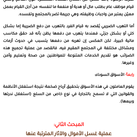
تعرّف الرشوة بأنها شكل من أشكال الفساد المنتشرة حول العالم، وتعني
قيام موظف عام بطلب مال أو هدية أو منفعة ما لنفسه؛ من أجل القيام بعمل
معيّن يعتبر من واجبات وظيفته، وهي جريمة تضر بالمجتمع وتفسده.
أما التهرب الضريبي يُقصد به قيام الفرد بالتهرب من دفع الضريبة إما بشكل
كلي أو بشكل جزئي، فعندما يتهرب من دفعها يظن بأنه قد حقق مكاسب
مالية كبيرة، لكن العكس إن تهربه من دفعها يتسبب في حدوث أزمات
ومشاكل مختلفة في المجتمع المقيم فيه، فالقصد من عملية تجميع هذه
الضرائب هو تقديم الخدمات المتنوعة للمواطنين من صحة وتعليم وأمن
وغيرها.
رابعاً-
الأسواق السوداء:
يقوم العاملون في هذه الأسواق بتحقيق أرباح ضخمة؛ نتيجة استغلال الأنظمة
والقوانين التي لا تسمح بالتجارة في نوع خاص من السلع (استغلال ندرتها
وبيعها).
المبحث الثاني:
عملية غسل الأموال والآثار المترتبة عنها