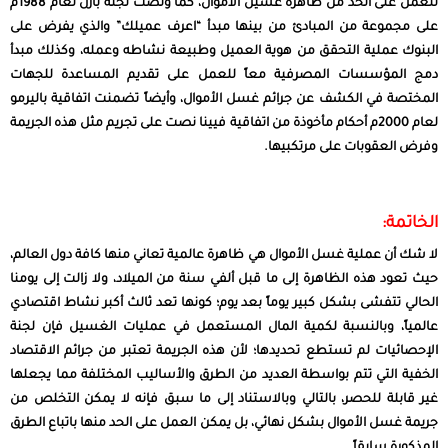
للعمل على الحد من ظاهرة غسيل الأموال، كما ونصت لجنة بازل لعام 1988م
على مجموعة من المبادئ من بينها مبدأ “اعرف عميلك” والذي يفرض على
البنوك عملية التحقق من هوية العميل وطبيعة نشاطه وعمله، وكذلك مبدأ
دمج المؤسسات المصرفية معاً للعمل على تقديم المساعدة للجهات
المختصة في الكشف عن جرائم غسل الأموال، وأيضاً تضمنت اتفاقية باليرمو
لعام 2000م أحكام مأخوذة من اتفاقية فيينا نصت على تجريم مثل هذه الجريمة
وفرض العقوبات على مرتكبيها.
الخاتمة:
لا شك أن عم
لية
غسل الأموال
هي ظ
اهرة عالمية تعاني منها كافة دول العالم،
حيث تعود هذه الظاهرة إلى ما قبل ألفي سنة من الميلاد، ولا زالت إلى يومنا
الحالي تتفشى بشكل كبير يوماً بعد يوم؛ كونها تعد ثالث أكبر نشاط اقتصادي
عالمياً، وبالنسبة لكمية المال المستعمل في عمليات الغسيل فإن لجنة
الإحصائيات لم تستطع تحديدها؛ لأن هذه الجريمة تعتبر من جرائم الاقتصاد
الخفية التي تتم بواسطة العديد من الطرق والأساليب المختلفة مما يجعلها
غير قابلة للحصر، بالتالي وبالاستناد إلى ما سبق فإنه لا يمكن التخلص من
جريمة غسل الأموال بشكل نهائي، بل يمكن العمل على الحد منها باتباع الطرق