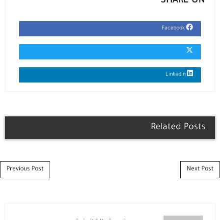
SHARE ON
Facebook
Linkedin
Related Posts
Post navigation
Previous Post
Next Post