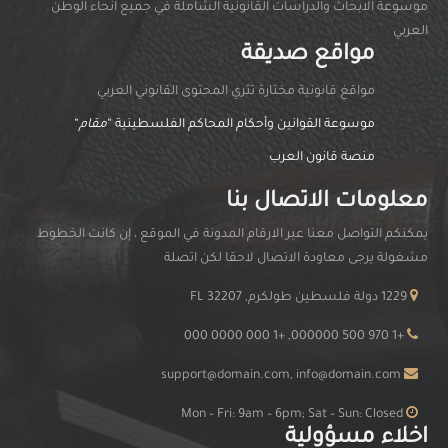
موسوعة الابحاث والدراسات القانونية الشاملة في جميع انحاء الوطن
العربي
مواقع صديقة
مواقغ قانونية مختارة تثري المحتوى القانوني العربي
موسوعة القوانين وأحكام المحاكم الفلسطينية “
مقام
“
منصة قانون العرب
معلومات الاتصال بنا
يمكنكم التواصل معنا عبر الارقام المدونة في الموقع ، إن كانت الخطوط
مشغولة يرجى معاودة الاتصال لاحقا لكن اتصلة
1229 دولة فلسطين طولكرم, FL 32207
+1 970 500 000000, +1 000 0000 000
support@domain.com, info@domain.com
Mon – Fri: 9am – 6pm; Sat – Sun: Closed
اخلاء مسؤولية