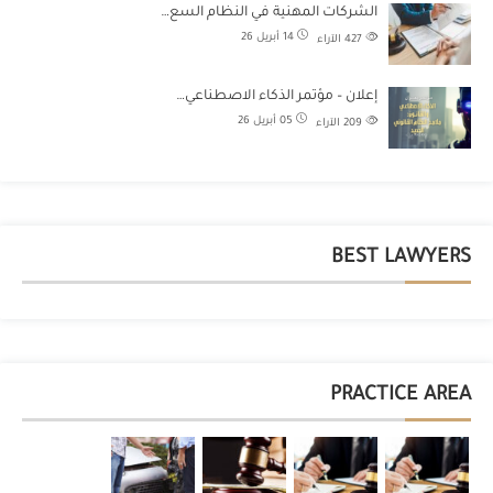
الشركات المهنية في النظام السع…
14 أبريل 26
427
الآراء
إعلان – مؤتمر الذكاء الاصطناعي…
05 أبريل 26
209
الآراء
BEST LAWYERS
PRACTICE AREA