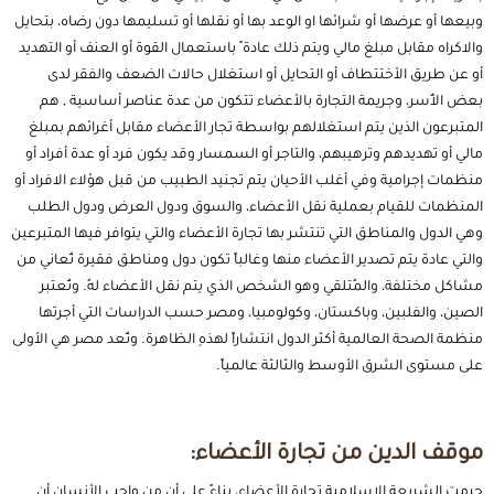
وبيعها أو عرضها أو شرائها او الوعد بها أو نقلها أو تسليمها دون رضاه، بتحايل
والاكراه مقابل مبلغ مالي ويتم ذلك عادة ً باستعمال القوة أو العنف أو التهديد
أو عن طريق الأختتطاف أو التحايل أو استغلال حالات الضعف والفقر لدى
بعض الأُسر، وجريمة التجارة بالأعضاء تتكون من عدة عناصر أساسية , هم
المتبرعون الذين يتم استغلالهم بواسطة تجار الأعضاء مقابل أغرائهم بمبلغ
مالي أو تهديدهم وترهيبهم، والتاجر أو السمسار وقد يكون فرد أو عدة أفراد أو
منظمات إجرامية وفي أغلب الأحيان يتم تجنيد الطبيب من قبل هؤلاء الافراد أو
المنظمات للقيام بعملية نقل الأعضاء، والسوق ودول العرض ودول الطلب
وهي الدول والمناطق التي تنتشر بها تجارة الأعضاء والتي يتوافر فيها المتبرعين
والتي عادة يتم تصدير الأعضاء منها وغالباً تكون دول ومناطق فقيرة تُعاني من
مشاكل مختلفة، والمُتلقي وهو الشخص الذي يتم نقل الأعضاء لهُ. وتُعتبر
الصين، والفلبين، وباكستان، وكولومبيا، ومصر حسب الدراسات التي أجرتها
منظمة الصحة العالمية أكثر الدول انتشاراً لهذهِ الظاهرة. وتُعد مصر هي الأولى
على مستوى الشرق الأوسط والثالثة عالمياً.
موقف الدين من تجارة الأعضاء:
حرمت الشريعة الإسلامية تجارة الأعضاء، بناءً على أن من واجب الأنسان أن