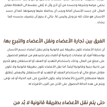
يحمي عرضه وشرفه وجسده من أي أذى وأن لا يُلقي بنفسهِ الى التهلكة مقابل
المال، لآن جسد الأنسان أمانة ويجب أن يحافظ عليها ويصونها، كما أن جسد
الأنسان هو ملك لله عز وجل وليس لهُ. بتالي لا يجوز أن يتصرف بجسده كما
يشاء .
الفرق بين تجارة الأعضاء ونقل الأعضاء والتبرع بها:
أن تجارة الأعضاء تكون بطريقة غير قانونية وتتم بنقل أعضاء جسم الأنسان
بواسطة أفراد أو عصابات إجرامية أو أطباء يتم تجنيدهم من قبلهم للحصول
على مبلغ من المال، وذلك باستخدام التهديد أو العنف أو الاستغلال وهو مُحرم
من ناحية دينية وقانونية أيضاً، أما نقل الأعضاء تكون بطريقة قانونية ولا تكون
مقابل مبلغ مالي أو باستخدام العنف أو التهديد أو الاستغلال والبعض يُطلق
عليها مصطلح (التبرع بالأعضاء) وقد يكون المُتبرع على قيد الحياة أو قد توفى
ويتم في هذه الحالة الحصول على الأذن من أقرب الأقرباء له.
حتى يتم نقل الأعضاء بطريقة قانونية لا بُد من