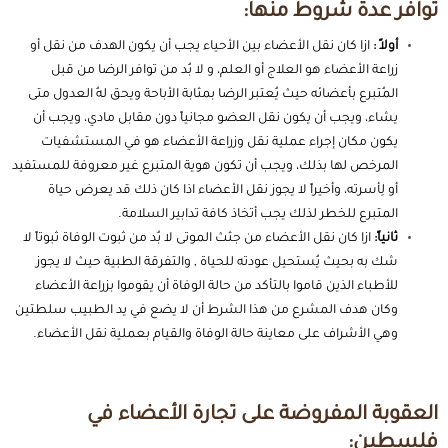
توافر عدة شروط منها:
أولاً :
ازا كان نقل الأعضاء بين الأحياء يجب أن يكون الهدف من نقل أو
زراعة الأعضاء هو العلاج أو العلم، و لا بُد من توافر الرضا من قبل
المُتبرع بأعضائه حيث يُعتبر الرضا بمثابة الأباحة ويحق لهُ العدول متى
يشاء، ويجب أن يكون نقل العضو مجانياً دون مقابل مادي، ويجب أن
يكون مكان إجراء عملية نقل وزراعة الأعضاء هو في المستشفيات
المرخص لها بذلك، ويجب أن تكون هوية المتبرع غير معروفة للمستفيد
أو لِأسرته، وأخيراً لا يجوز نقل الأعضاء اذا كان ذلك قد يعرض حياة
المتبرع للخطر لذلك يجب أتخاذ كافة تدابير السلامة.
ثانياً:
ازا كان نقل الأعضاء من جثث الموتى لا بُد من ثبوت الوفاة ثبوتاً لا
شك به بحيث يُستحيل عودته للحياة , والتفرقة الطبية حيث لا يجوز
للأطباء الذين قاموا بالتأكد من حالة الوفاة أن يقوموا بزراعة الأعضاء
وكان هدف المشرع من هذا الشرط أن لا يضع في يد الطبيب سلطتين
وهي الأشراف على معاينة حالة الوفاة والقيام بعملية نقل الأعضاء.
العقوبة المفروضة على تجارة الأعضاء في
فلسطين: