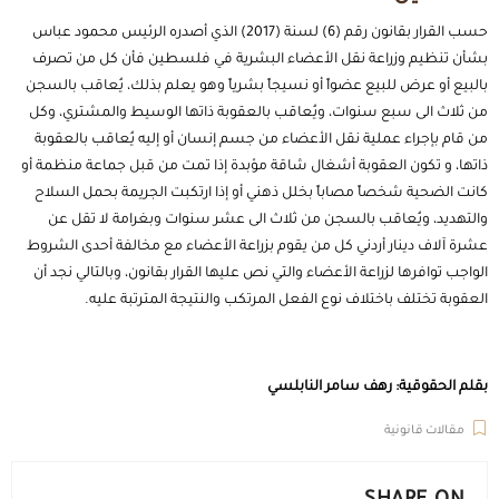
حسب القرار بقانون رقم (6) لسنة (2017) الذي أصدره الرئيس محمود عباس
بشأن تنظيم وزراعة نقل الأعضاء البشرية في فلسطين فأن كل من تصرف
بالبيع أو عرض للبيع عضواً أو نسيجاً بشرياً وهو يعلم بذلك، يُعاقب بالسجن
من ثلاث الى سبع سنوات، ويُعاقب بالعقوبة ذاتها الوسيط والمشتري، وكل
من قام بإجراء عملية نقل الأعضاء من جسم إنسان أو إليه يُعاقب بالعقوبة
ذاتها، و تكون العقوبة أشغال شاقة مؤبدة إذا تمت من قبل جماعة منظمة أو
كانت الضحية شخصاً مصاباً بخلل ذهني أو إذا ارتكبت الجريمة بحمل السلاح
والتهديد، ويُعاقب بالسجن من ثلاث الى عشر سنوات وبغرامة لا تقل عن
عشرة آلاف دينار أردني كل من يقوم بزراعة الأعضاء مع مخالفة أحدى الشروط
الواجب توافرها لزراعة الأعضاء والتي نص عليها القرار بقانون، وبالتالي نجد أن
العقوبة تختلف باختلاف نوع الفعل المرتكب والنتيجة المترتبة عليه.
بقلم الحقوقية: رهف سامر النابلسي
مقالات قانونية