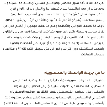
نحن كعادتنا لا نأخذ سوى العكس وهو الشق السلبي آي الشفاعة السيئة ولا
يوجد هناك آي مبرر لكلتيهما سوى ضعف الوازع الديني ولو كان الوازع قوي
لتفكرنا بقوله تعالى ” مَّن يَشْفَعْ شَفَاعَةً حَسَنَةً يَكُن لَّهُ نَصِيبٌ مِّنْهَا ۖ وَمَن
يَشْفَعْ شَفَاعَةً سَيِّئَةً يَكُن لَّهُ كِفْلٌ مِّنْهَا ۗ وَكَانَ اللَّهُ عَلَىٰ كُلِّ شَيْءٍ مُّقِيتًا ” (85)،
بالإضافة لضعف القوانين والأنظمة وعدم متابعتها فبمجرد أن يُظلم فلان من
طرف صاحب واسطة يلتجئ لها فهو أيضاً يتجه لواسطة أخرى بدل من القانون
فالمجتمع ذهب لهذا الأمر كحل أو وسيلة لإشباع رغبات شخصية وهذا كله
يعبر عن الفساد سواء بمنظومة اجتماعية أو غيرها حتى أنه اختلط بالهواء
وأصبحنا نستنشقه دون اكتراث، و لكن الى متى سيبقى الأمر ذاته ؟؟ و هذا اعدام
لاصحاب الكفاءات !
ما هي جريمة الواسطة والمحسوبية:
تعتبر الوساطة والمحسوبية من أخطر أنواع الفساد وأكثرها انتشارا في
فلسطين . لما تخلفه من تداعيات سلبية تؤثر في الجهاز الإداري للدولة
وتنعكس على المواطن الفلسطيني بغض النظر عن موقعه الوظيفي أو
الاجتماعي او السياسي . والواسطة والمحسوبية تخلان بمبادئ دستورية ثابتة
وأساسية ومنصوص عليها في القانون الاساسي الفلسطيني لسنة ( 2003 )