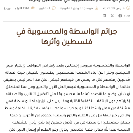
جرائم الواسطة والمحسوبية في فلسطين وأثرها
مارس 18, 2021
موسوعة ودق القانونية
1 تعليق
1961
الآراء
Shar
e on
جرائم الواسطة والمحسوبية في
فلسطين وأثرها
الواسطة والمحسوبية فيروس إجتماعي يهدد بإنقراض المواهب وإنهيار قيم
المجتمع، وحتى الآن أبناء الشعب الفلسطيني يطمحون للعيش حيث العدالة
مُدعيين رفضهم لكل ما يمس من قيمتهم كبشر ، لكن هذا الأمر ليس بحقيقي
طالما أن الواسطة و المحسوبية لديهم الحل الأول والأخير، ومن هذا المنطلق
أردت أن أوضح ما أقصده تماماً فالمحسوبية تعني تفضيل الأقارب والأصدقاء
لِقرابتهم دون الإلتفات للكفاءة الذاتية وهذا يدل على الإزدراء أما الواسطة فهي
مشتقة من فعل وَسَطَ لكننا و بمجرد سماعها لا يذهب فكرنا لا لكلمة وسط
ولا حتى خير لأنها تدل على الظلم والجور وسلب الحقوق من الأخرين، و فيما
يتعلق بمصطلح الواسطة هي في الأصل شقين إما شق يؤدي للشفاعة
الحسنة عند الله تعالى فهنا الشخص يحاول رفع الظلم أو إيصال الخير، لكن