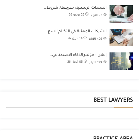
السندات الرسمية: تعريفها، شروط…
26 يونيو 26
93
الآراء
الشركات المهنية في النظام السع…
14 أبريل 26
402
الآراء
إعلان – مؤتمر الذكاء الاصطناعي…
05 أبريل 26
199
الآراء
BEST LAWYERS