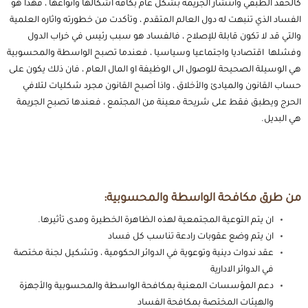
كالحقد الطبقي وانتشار الجريمة بشكل عام بكافة اشكالها وانواعها ، فهذا هو
الفساد الذي تنبهت له دول العالم المتقدم ، وتأكدت من خطورته واثاره العلمية
والتي قد لا تكون قابلة للإصلاح ، فالفساد هو سبب رئيس في خراب الدول
وفشلها اقتصاديا واجتماعيا وسياسيا ، فعندما تصبح الواسطة والمحسوبية
هي الوسيلة الصحيحة للوصول الى الوظيفة او المال العام ، فان ذلك يكون على
حساب القانون والميادئ والأخلاق ، واذا أصبح القانون مجرد شكليات لتلافي
الحرج ويطبق فقط على شريحة معينة من المجتمع ، فعندها تصبح الجريمة
هي البديل.
من طرق مكافحة الواسطة والمحسوبية:
ان يتم التوعية المجتمعية لهذه الظاهرة الخطيرة ومدى تأثيرها.
ان يتم وضع عقوبات رادعة تناسب كل فساد
عقد ندوات دينية وتوعوية في الدوائر الحكومية ، وتشكيل لجنة مختصة
في الدوائر الادارية
دعم المؤسسات المعنية بمكافحة الواسطة والمحسوبية والأجهزة
والهيئات المختصة بمكافحة الفساد