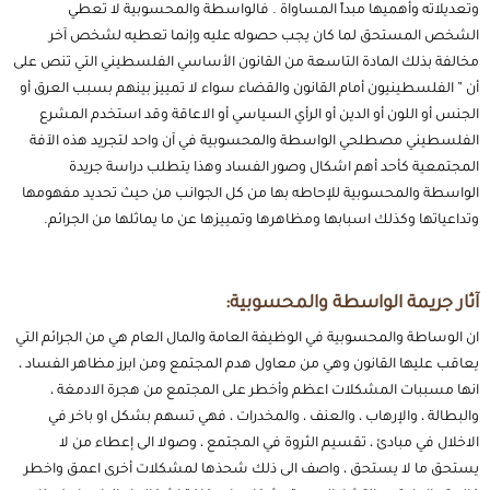
وتعديلاته وأهميها مبداً المساواة . فالواسطة والمحسوبية لا تعطي
الشخص المستحق لما كان يجب حصوله عليه وإنما تعطيه لشخص آخر
مخالفة بذلك المادة التاسعة من القانون الأساسي الفلسطيني التي تنص على
أن ” الفلسطينيون أمام القانون والقضاء سواء لا تمييز بينهم بسبب العرق أو
الجنس أو اللون أو الدين أو الرأي السياسي أو الاعاقة وقد استخدم المشرع
الفلسطيني مصطلحي الواسطة والمحسوبية في آن واحد لتجريد هذه الآفة
المجتمعية كأحد أهم اشكال وصور الفساد وهذا يتطلب دراسة جريدة
الواسطة والمحسوبية للإحاطه بها من كل الجوانب من حيث تحديد مفهومها
وتداعياتها وكذلك اسبابها ومظاهرها وتمييزها عن ما يماثلها من الجرائم.
آثار جريمة الواسطة والمحسوبية:
ان الوساطة والمحسوبية في الوظيفة العامة والمال العام هي من الجرائم التي
يعاقب عليها القانون وهي من معاول هدم المجتمع ومن ابرز مظاهر الفساد ،
انها مسببات المشكلات اعظم وأخطر على المجتمع من هجرة الادمغة ،
والبطالة ، والإرهاب ، والعنف ، والمخدرات ، فهي تسهم بشكل او باخر في
الاخلال في مبادئ ، تقسيم الثروة في المجتمع ، وصولا الى إعطاء من لا
يستحق ما لا يستحق ، واصف الى ذلك شحذها لمشكلات أخرى اعمق واخطر