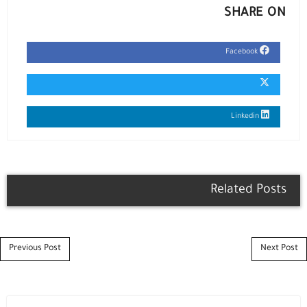
SHARE ON
Facebook
Linkedin
Related Posts
Post navigation
Previous Post
Next Post