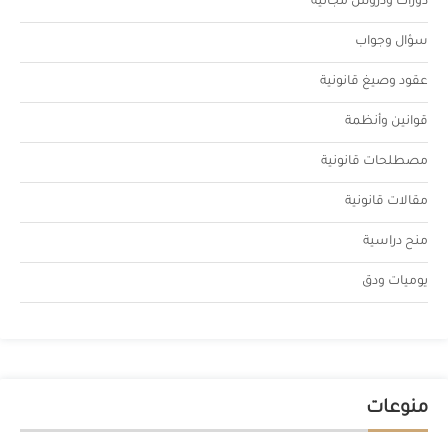
دورات ودروس مجانية
سؤال وجواب
عقود وصيغ قانونية
قوانين وأنظمة
مصطلحات قانونية
مقالات قانونية
منح دراسية
يوميات ودق
منوعات