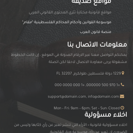
مواقع صديقة
مواقغ قانونية مختارة تثري المحتوى القانوني العربي
موسوعة القوانين وأحكام المحاكم الفلسطينية “
مقام
“
منصة قانون العرب
معلومات الاتصال بنا
يمكنكم التواصل معنا عبر الارقام المدونة في الموقع ، إن كانت الخطوط
مشغولة يرجى معاودة الاتصال لاحقا لكن اتصلة
1229 دولة فلسطين طولكرم, FL 32207
+1 970 500 000000, +1 000 0000 000
support@domain.com, info@domain.com
Mon – Fri: 9am – 6pm; Sat – Sun: Closed
اخلاء مسؤولية
اخلاء مسؤولية قانونية
–
الأرآء التي تنشر تعبر عن رأي كتّابها وليس من
الضروري ان تعبر عن رأي موسوعة ودق القانونية.