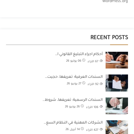
WordPress.org
RECENT POSTS
أحكام اجراء التبليغ القانوني ا…
06 يوليو 26
67
الآراء
السندات العرفية: تعريفها، حجيت…
27 يونيو 26
92
الآراء
السندات الرسمية: تعريفها، شروط…
26 يونيو 26
106
الآراء
الشركات المهنية في النظام السع…
14 أبريل 26
427
الآراء