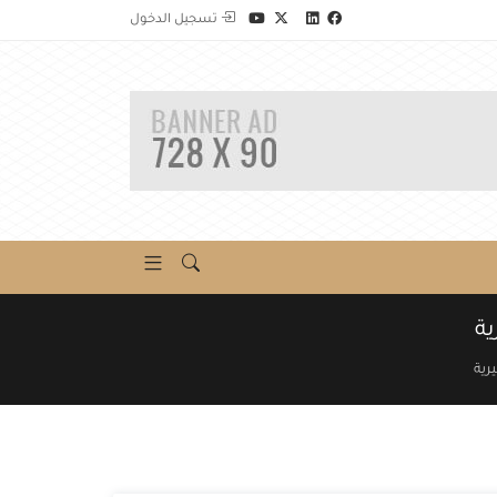
تسجيل الدخول
ية
رية