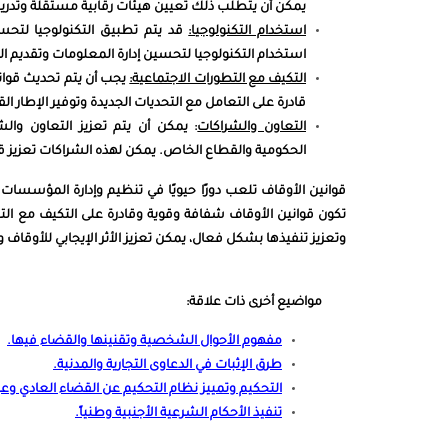
يمكن أن يتطلب ذلك تعيين هيئات رقابية مستقلة وتدريب
استخدام التكنولوجيا:
قد يتم تطبيق التكنولوجيا لتحسي
استخدام التكنولوجيا لتحسين إدارة المعلومات وتقديم الخ
التكيف مع التطورات الاجتماعية:
يجب أن يتم تحديث قوانين
قادرة على التعامل مع التحديات الجديدة وتوفير الإطار ال
التعاون والشراكات
: يمكن أن يتم تعزيز التعاون وا
الحكومية والقطاع الخاص. يمكن لهذه الشراكات تعزيز قد
قوانين الأوقاف تلعب دورًا حيويًا في تنظيم وإدارة المؤسسات 
تكون قوانين الأوقاف شفافة وقوية وقادرة على التكيف مع التح
وتعزيز تنفيذها بشكل فعال، يمكن تعزيز الأثر الإيجابي للأوقاف
مواضيع أخرى ذات علاقة:
مفهوم الأحوال الشخصية وتقنينها والقضاء فيها
.
طرق الإثبات في الدعاوى التجارية والمدنية
.
التحكيم وتمييز نظام التحكيم عن القضاء العادي وع
تنفيذ الأحكام الشرعية الأجنبية وطنياً
.