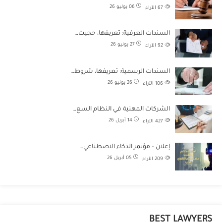
06 يوليو 26
67
الآراء
السندات العرفية: تعريفها، حجيت…
27 يونيو 26
92
الآراء
السندات الرسمية: تعريفها، شروط…
26 يونيو 26
106
الآراء
الشركات المهنية في النظام السع…
14 أبريل 26
427
الآراء
إعلان – مؤتمر الذكاء الاصطناعي…
05 أبريل 26
209
الآراء
BEST LAWYERS