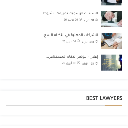
السندات الرسمية: تعريفها، شروط…
26 يونيو 26
91
الآراء
الشركات المهنية في النظام السع…
14 أبريل 26
388
الآراء
إعلان – مؤتمر الذكاء الاصطناعي…
05 أبريل 26
195
الآراء
BEST LAWYERS