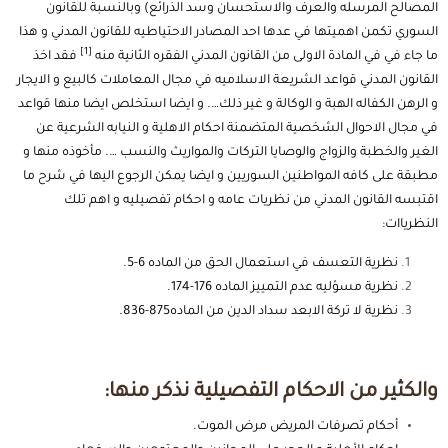
المصالح المرسله والعرف والاستحسان وسد الذرائع) وبالنسبة للقانون
السوري تكمن اهميتها في عدها احد المصادر الاحتياطيه للقانون المدني و هذا
[1]
ما جاء في في المادة الاولى من القانون المدني الفقره الثانية منه
فقد اخذ
القانون المدني قواعد الشريعة الاسلاميه في مجال المعاملات كالبيع و الايجار
و الرهن الكفاله الهبة و الوكالة و غير ذلك…. و ايضا استخلص ايضا منها قواعد
في مجال الاحوال الشخصية المتضمنة احكام الاهلية و النيابه الشرعية عن
الغير والخطبة والزواج والوصايا التركات والمواريث والنسب …. مأخوذه منها و
مطبقة على كافه المواطنين السوريين و ايضا يمكن الرجوع اليها في شرح ما
اقتبسه القانون المدني من نظريات عامه و احكام تفصيليه و اهم تلك
النظرياات:
نظرية التعسف في استعمال الحق من الماده 6-5.
نظرية مسؤليه عدم التمييز الماده 176-174.
نظرية لا تركة الابعد سداد الدين من الماده875-836.
والكثير من الاحكام التفصيلية نذكر منها:
أحكام تصرفات المريض مرض الموت.