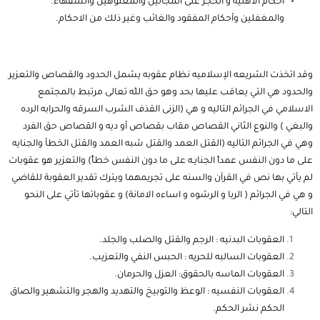
احكام الأهلية و الحجر على المجانين والمعتوهين والسفهاء.
والمغفلين وأحكام المفقود والغائب وغير ذلك من الاحكام.
وقد اتخذت الشريعه الإسلاميه نظام عقوبه يشمل الحدود والقصاص والتعزير
والحدود هي التي يعاقب عليها بحد وهو حق اللّه تعالى مرتبط بالمجتمع
الاسلامي في الجرائم التاليه و هي (الزنى القذف الشرب السرقه والحرابه الرده
والبغي ) والنوع الثاني القصاص مقاب بقصاص أو ديه و القصاص حق الفرد
وهي في الجرائم التاليه (القتل العمد والقتل شبه العمد والقتل الخطأ والجنايه
على ما دون النفس عمداً الجنايـه على ما دون النفس خطأً) والتعزير هو عقوبات
لم يأتي بها نص في القرآن والسنه على تجريمهما ويترك تقدير العقوبة للقاضي
و هي في الجرائم ( الربا و الرشوه و اساءه الامانة) و عقوباتها تأتي على النحو
التالي:
العقوبات البدنيه : الرجم والقتل والصلب والجلد.
العقوبات السالبه للحريه : الحبس النفي والتعزيب.
العقوبات الماسه بالحقوق: العزل والحرمان.
العقوبات النفسيه : الوعظ والتوبيخ والتهديد والهجر والتشهير والصاق
الحكم نشر الحكم.