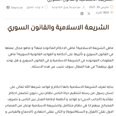
الشريعة الاسلامية والقانون السوري
مارس 30, 2021
موسوعة ودق القانونية
لا يوجد تعليق
Share on
1809
الآراء
الشريعة الاسلامية والقانون السوري
ماهي الشريعة الاسلامية؟ ماهي الاحكام المأخوذه منها؟ و ماهو مجال عملها
في القانون السوري و تأثيرها على أحكامه و القواعد القانونية السورية؟ ماهي
العقوبات الموجوده في الشريعة الاسلامية و في القانون السوري و هل يوجد
فرق بينهما؟ في هذا المقال سوف نجيب عن هذه الاسئله…
بدايه تعرف الشريعة الاسلامية بانها احكام و قواعد شرعها اللّه تعالى على
لسان رسول من رسله لتنظيم حياة الناس نظام ديني دنيوي تتضمن احكام
عقائديه (الجانب الديني) و قواعد و أنظمة لإقامه العدل بين الناس و تصريف
المصالح بينهم اذا هي نظام متكامل وللشريعة الاسلامية نوعان من المصادر
الاول نقليّ (القرآن و السنةالنبوية) و الثاني عقلي اجتهادي (الاجماع والقياس و