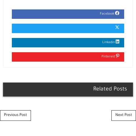
Facebook
Linkedin
Pinterest
Related Posts
Post navigation
Previous Post
Next Post