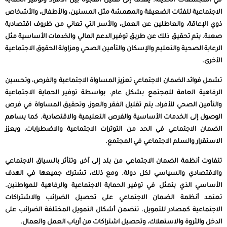
في المجتمعات الحديثة. يهدف إلى تقليل الفجوة بين الأفراد وتوفير الحماية
الاجتماعية للفئات الضعيفة والمهمشة مثل المسنين، والأطفال، والأشخاص
ذوي الإعاقة، والعاطلين عن العمل، والأسر التي تعاني من ظروف اقتصادية
صعبة. يتم تحقيق ذلك عن طريق توفير الدعم المالي والخدمات الأساسية مثل
الرعاية الصحية والتعليم والإسكان والتأمين الصحي ومزاولة الحقوق الاجتماعية
الأخرى.
تشمل فوائد الضمان الاجتماعي تعزيز المساواة الاجتماعية والفرص، وتحسين
الرفاهية العامة للمجتمع بشكل عام. بواسطة توفير الحماية الاجتماعية
والتأمين الصحي للأفراد، يتم تقليل الفقر والعوز، وتحقيق المساواة في فرص
الوصول إلى الخدمات الأساسية والفرص التعليمية والاقتصادية. كما يساهم
الضمان الاجتماعي في الحد من التوترات الاجتماعية والاضطرابات، ويعزز
الاستقرار والسلم الاجتماعي في المجتمع.
تتفاوت أنظمة الضمان الاجتماعي من بلد إلى آخر، وتتأثر بالسياق الاجتماعي
والاقتصادي والسياسي لكل دولة. ومع ذلك، تشترك جميعها في الهدف
الأساسي الذي يتمثل في توفير الحماية الاجتماعية والرفاهية للمواطنين.
تعتمد أنظمة الضمان الاجتماعي على تحصيل الضرائب والاشتراكات
الاجتماعية كمصادر للتمويل. تتضمن أشكال التمويل المختلفة الضرائب على
الدخل والثروة والاستهلاك، وتحصيل اشتراكات من أرباب العمل والعمال.