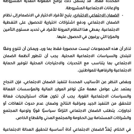
المحددة فقط. قد يشمل ذلك برامج المعونة النقدية المشروطة
والإعانات الاجتماعية المشروطة.
الضمان الاجتماعي الاختياري:
يتيح للأفراد الاختيار في الانضمام إلى نظام
الضمان الاجتماعي ودفع اشتراكات اختيارية للحصول على التغطية
الاجتماعية. يعطي هذا النظام المرونة للأفراد في تحديد مستوى التأمين
والمزايا التي يرغبون في الحصول عليها.
تذكر أن هذه المجموعات ليست محصورة فقط بما ورد، ويمكن أن تتنوع وفقًا
للبلدان والسياسات الاجتماعية المحلية. يجب أن تتطور أنظمة الضمان
الاجتماعي بما يتناسب مع التحديات والاحتياجات المحلية لتوفير الحماية
الاجتماعية والرفاهية للمواطنين.
وبغض النظر عن الأساليب المحددة لتنفيذ الضمان الاجتماعي، فإن النجاح
يعتمد على عوامل مهمة مثل توافر الموارد المالية والمؤسسات الفعالة
والسياسات الاجتماعية القوية. يجب أن تكون هناك استراتيجيات فعالة
للتحقق من التنفيذ الجيد ومراقبة النتائج وضمان عدم حدوث انتهاكات أو
تجاوزات. يتطلب الضمان الاجتماعي التزامًا سياسيًا قويًا وتوعية المجتمع
والشراكات المستدامة بين الحكومة والمجتمع المدني والقطاع الخاص.
في الختام، يُعَدُّ الضمان الاجتماعي أداة أساسية لتحقيق العدالة الاجتماعية