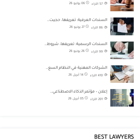
06 يوليو 26
57
الآراء
السندات العرفية: تعريفها، حجيت…
27 يونيو 26
86
الآراء
السندات الرسمية: تعريفها، شروط…
26 يونيو 26
99
الآراء
الشركات المهنية في النظام السع…
14 أبريل 26
410
الآراء
إعلان – مؤتمر الذكاء الاصطناعي…
05 أبريل 26
201
الآراء
BEST LAWYERS