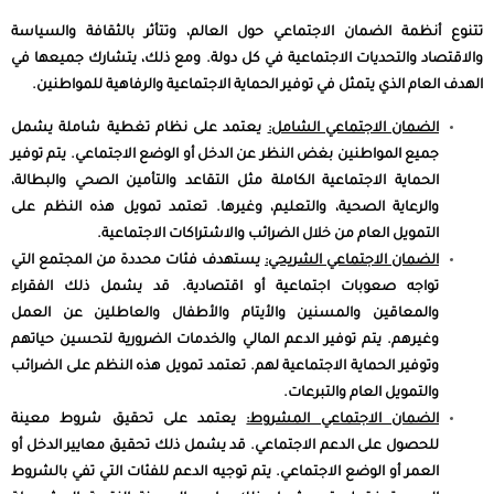
تتنوع أنظم
ة
الضمان
ا
لاجتماعي حول العالم، وتتأثر بالثقافة والسياسة
والاقتصاد والتحديات الاجتماعية في كل دولة. ومع ذلك، يتشارك جميعها في
الهدف العام الذي يتمثل في توفير الحماية الاجتماعية والرفاهية للمواطنين.
الضمان الاجتماعي الشامل:
يعتمد على نظام تغطية شاملة يشمل
جميع المواطنين بغض النظر عن الدخل أو الوضع الاجتماعي. يتم توفير
الحماية الاجتماعية الكاملة مثل التقاعد والتأمين الصحي والبطالة،
والرعاية الصحية، والتعليم، وغيرها. تعتمد تمويل هذه النظم على
التمويل العام من خلال الضرائب والاشتراكات الاجتماعية.
الضمان الاجتماعي الشريحي:
يستهدف فئات محددة من المجتمع التي
تواجه صعوبات اجتماعية أو اقتصادية. قد يشمل ذلك الفقراء
والمعاقين والمسنين والأيتام والأطفال والعاطلين عن العمل
وغيرهم. يتم توفير الدعم المالي والخدمات الضرورية لتحسين حياتهم
وتوفير الحماية الاجتماعية لهم. تعتمد تمويل هذه النظم على الضرائب
والتمويل العام والتبرعات.
الضمان الاجتماعي المشروط:
يعتمد على تحقيق شروط معينة
للحصول على الدعم الاجتماعي. قد يشمل ذلك تحقيق معايير الدخل أو
العمر أو الوضع الاجتماعي. يتم توجيه الدعم للفئات التي تفي بالشروط