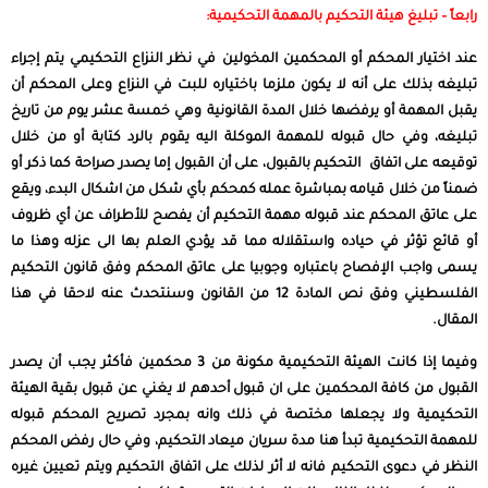
رابعاً – تبليغ هيئة التحكيم بالمهمة التحكيمية:
عند اختيار المحكم أو المحكمين المخولين في نظر النزاع التحكيمي يتم إجراء
تبليغه بذلك على أنه لا يكون ملزما باختياره للبت في النزاع وعلى المحكم أن
يقبل المهمة أو يرفضها خلال المدة القانونية وهي خمسة عشر يوم من تاريخ
تبليغه، وفي حال قبوله للمهمة الموكلة اليه يقوم بالرد كتابة أو من خلال
توقيعه على اتفاق التحكيم بالقبول، على أن القبول إما يصدر صراحة كما ذكر أو
ضمناً من خلال قيامه بمباشرة عمله كمحكم بأي شكل من اشكال البدء، ويقع
على عاتق المحكم عند قبوله مهمة التحكيم أن يفصح للأطراف عن أي ظروف
أو قائع تؤثر في حياده واستقلاله مما قد يؤدي العلم بها الى عزله وهذا ما
يسمى واجب الإفصاح باعتباره وجوبيا على عاتق المحكم وفق قانون التحكيم
الفلسطيني وفق نص المادة 12 من القانون وسنتحدث عنه لاحقا في هذا
المقال.
وفيما إذا كانت الهيئة التحكيمية مكونة من 3 محكمين فأكثر يجب أن يصدر
القبول من كافة المحكمين على ان قبول أحدهم لا يغني عن قبول بقية الهيئة
التحكيمية ولا يجعلها مختصة في ذلك وانه بمجرد تصريح المحكم قبوله
للمهمة التحكيمية تبدأ هنا مدة سريان ميعاد التحكيم، وفي حال رفض المحكم
النظر في دعوى التحكيم فانه لا أثر لذلك على اتفاق التحكيم ويتم تعيين غيره