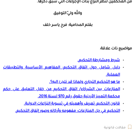
من المحكمين لنظر النزاع بذات الإجراءات التي سبق ذكرها.
والله وليّ التوفيق
بقلم المحامية: فرح ياسر خلف
مواضيع ذات علاقة:
شرط ومشارطة التحكيم
.
دليل شامل حول اتفاق التحكيم: المفاهيم الأساسية والتطبيقات
العملية
.
ما هو التحكيم التجاري ولماذا قد نلجئ اليه؟
.
المنازعات بين الشركاء/ اتفاق التحكيم من خلال التعليق على حكم
محكمة التمييز الأردنية حقوق رقم 970 لسنة 2016
.
قانون التحكيم: تعريف وأهميته في تسوية النزاعات الدولية
.
التحكيم في حل المنازعات: مفهومه وأركانه وصور إتفاق التحكيم
.
مقالات قانونية