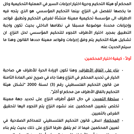
المحكم أو هيئة التحكيم وحرية اختيار اجراءات السير في العملية التحكيمية وكل
ما يخصها للفصل في النزاع، بينما التحكيم المؤسسي هو الذي يتجه فيه
الاطراف الى مؤسسة تحكيمية معينة منشأة لغرض التحكيم وتطبق قواعد
وإجراءات محددة موضوعة مسبقا في نظامها الداخلي بحيث تكون واجبة
التطبيق بمجرد اختيار الأطراف اللجوء للتحكيم المؤسسي لحل النزاع.
ان
تشكيل هيئة التحكيم يتم وفق إجراءات وقواعد معينة حددها القانون وهذا ما
سيتم الحديث عنه:
أولاً – كيفية اختيار المحكمين:
بناء على اتفاق الأطراف:
وهنا تكون الإرادة الحرة للأطراف هي صاحبة
الخيار في تحديد المحكم في النزاع وهذا جاء في صريح نص المادة الثامنة
من قانون التحكيم الفلسطيني رقم (3) لسنة 2000 “تشكل هيئة
التحكيم باتفاق الأطراف من محكم او أكثر”.
سلطة التعيين:
في حال اتفق أطراف النزاع على تحديد جهة معينة
تختص بتعيين المحكمين عند نشوء النزاع يتم اللجوء اليها لتحقيق
الغرض بالتعيين.
المحكمة:
اعطى قانون التحكيم الفلسطيني للمحاكم الصلاحية في
تعيين المحكمين فيما اذ لم يتفق طرفا النزاع على ذلك بحيث يتم بناء