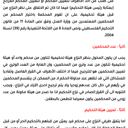
على طلب من أحد الأطراف لتعيين المحكم أو لتعيين المحكم المرجح
(بمثابة رئيس هيئة التحكيم) فيما اذا كان تم الاتفاق على نظر النزاع من
قبل هيئة تحكيمية، على ان تقوم المحكمة باختيار المحكم من
المحكمين المعتمدين من وزارة العدل وفق نص المادة
11 من
قانون
التحكيم
الف
لسطيني ونص المادة 6 من اللائحة التنفيذية رقم (39) لسنة
2004.
ثانياً – عدد المحكمين:
يجب ان يكون المخول بنظر النزاع هيئة تحكيمية تتكون من محكم واحد أو هيئة
تحكيمية تتكون من عدد وتري من المحكمين؛ وان الغاية من العدد الوتري في
تعيين المحكمين هو للترجيح فيما اذ اختلف الأطراف في القرار الفاصل وتفاديا
للمشاكل التي قد تظهر عند مداولة الحكم اذ من الممكن ان ينقسم المحكمين
في رأيهم في حال كان عددهم زوجيا ولا يتم ترجيح احدى الآراء في النزاع ، ويجب
التنويه الى أن القرار الصادر في نزاع التحكيم اذا ما صدر من هيئة مكونة من عدد
زوجي من المحكمين يكون معرضا للطعن بالبطلان.
ثالثاً – تعيين هيئة التحكيم:
اما يتفق طرفي النزاع على محكم فرد يعيّن من قبلهم بالتحكيم الحر أو من قبل