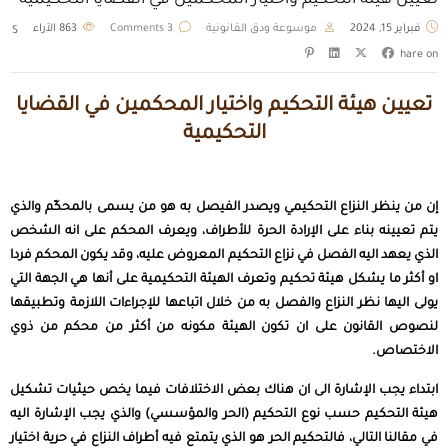
تعيين هيئة التحكيم واختيار المحكمين في القضايا التحكيمية
فبراير 15, 2024
موسوعة ودق القانونية
3 Comments
863
الآراء
S
hare on
تعيين هيئة التحكيم واختيار المحكمين في القضايا
التحكيمية
إن من ينظر النزاع التحكيمي ويصدر الفيصل به هو من يسمى بالمحكّم والذي
يتم تعيينه بناء على الإرادة الحرة للأطراف، ويعرف المحكم على انه الشخص
الذي يعهد اليه الفصل في نزاع التحكيم المعروض عليه، وقد يكون المحكم فردا
او أكثر ما يشكل هيئة تحكيم وتعرف الهيئة التحكيمية على أنها هي الجهة التي
يولى اليها نظر النزاع والفصل به من خلال اتباعها للإجراءات اللازمة وتطبيقها
لنصوص القانون على ان تكون الهيئة مكونه من أكثر من محكم من ذوي
الاختصاص.
ابتداء يجب الإشارة الى ان هناك بعض الاختلافات فيما يخص حيثيات تشكيل
هيئة التحكيم حسب نوع التحكيم (الحر والمؤسسي) والذي يجب الإشارة اليه
في مقالنا التالي، فالتحكيم الحر هو الذي يتمتع فيه أطراف النزاع في حرية اختيار