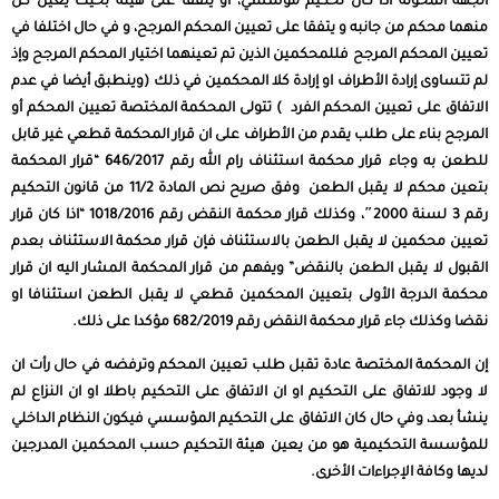
الجهة المخولة اذا كان تحكيم مؤسسي، أو يتفقا على هيئة بحيث يعين كل
منهما محكم من جانبه و يتفقا على تعيين المحكم المرجح، و في حال اختلفا في
تعيين المحكم المرجح فللمحكمين الذين تم تعينهما اختيار المحكم المرجح وإذ
لم تتساوى إرادة الأطراف او إرادة كلا المحكمين في ذلك (وينطبق أيضا في عدم
الاتفاق على تعيين المحكم الفرد ) تتولى المحكمة المختصة تعيين المحكم أو
المرجح بناء على طلب يقدم من الأطراف على ان قرار المحكمة قطعي غير قابل
للطعن به وجاء قرار محكمة استئناف رام الله رقم 646/2017 “قرار المحكمة
بتعين محكم لا يقبل الطعن وفق صريح نص المادة 11/2 من قانون التحكيم
رقم 3 لسنة 2000″، وكذلك قرار محكمة النقض رقم 1018/2016 “اذا كان قرار
تعيين محكمين لا يقبل الطعن بالاستئناف فإن قرار محكمة الاستئناف بعدم
القبول لا يقبل الطعن بالنقض” ويفهم من قرار المحكمة المشار اليه ان قرار
محكمة الدرجة الأولى بتعيين المحكمين قطعي لا يقبل الطعن استئنافا او
نقضا وكذلك جاء قرار محكمة النقض رقم 682/2019 مؤكدا على ذلك.
إن المحكمة المختصة عادة تقبل طلب تعيين المحكم وترفضه في حال رأت ان
لا وجود للاتفاق على التحكيم او ان الاتفاق على التحكيم باطلا او ان النزاع لم
ينشأ بعد، وفي حال كان الاتفاق على التحكيم المؤسسي فيكون النظام الداخلي
للمؤسسة التحكيمية هو من يعين هيئة التحكيم حسب المحكمين المدرجين
لديها وكافة الإجراءات الأخرى.