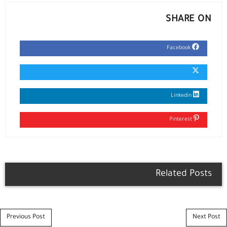
SHARE ON
Facebook
Linkedin
Pinterest
Related Posts
Post navigation
Previous Post
Next Post