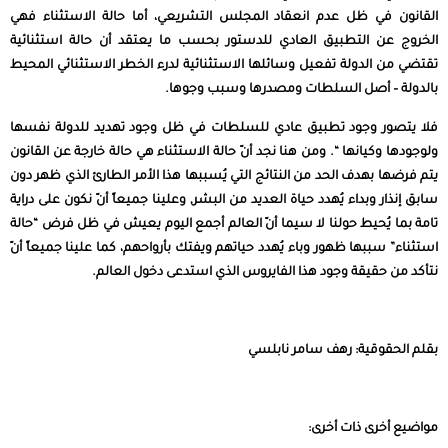
القانون في ظل عدم انعقاد المجلس التشريعي، أما حالة الاستثناء فهي
الخروج عن التطبيق العادي للدستور بحسب ما يعتقد أن حالة استثنائية
تقتضي من الدولة تفعيل وسائلها الاستثنائية لدرء الخطر الاستثنائي المحيط
بالدولة – أصل السلطات ومصدرها وسبب وجوها.
فلا يتصور وجود تطبيق عادي للسلطات في ظل وجود تهديد للدولة نفسها
ولوجودها وكيانها “. ومن هنا نجد أنّ حالة الاستثناء هي حالة خارجة عن القانون
يتم فرضها بهدف الحد من النتائج التي يُسببها هذا الأمر الطارئ الذي ظهر دون
سابق إنذار وبداء يُهدد حياة العديد من البشر, وعلينا جميعاً أنّ نكون على دراية
تامة بما يُحيط حولنا لا سيما أنّ العالم أجمع اليوم يعيش في ظل فرض “حالة
استثناء” سببها ظهور وباء يُهدد حياتهم ويفتك بأرواحهم، كما علينا جميعاً أنّ
نتأكد من حقيقة وجود هذا الفايروس الذي استدعى دخول العالم.
بقلم الحقوقية: رهف سامر نابلسي
مواضيع أخرى ذات أخرى: