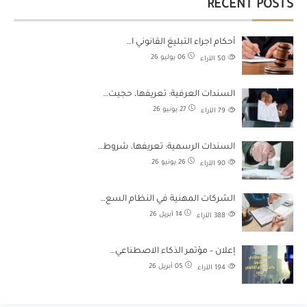
RECENT POSTS
أحكام اجراء التبليغ القانوني ا…
06 يوليو 26
50
الآراء
السندات العرفية: تعريفها، حجيت…
27 يونيو 26
79
الآراء
السندات الرسمية: تعريفها، شروط…
26 يونيو 26
90
الآراء
الشركات المهنية في النظام السع…
14 أبريل 26
388
الآراء
إعلان – مؤتمر الذكاء الاصطناعي…
05 أبريل 26
194
الآراء