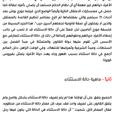
الأفراد حياتهم غير مهمة أي أن نظام الحكم مستعد أن يضحي بأفراد لبقائه كما
حصل في معسكرات الاعتقال النازية وأيضاً الوضع الذي فرضه جورج بوش بعد
أحداث 11 سبتمبر والتي بمقتضاها تم الزج بعناصر تنظيم القاعدة بالمعتقل
والذين لا يملكون أي صفة قانونية تجعلهم أسرى حرب”، هذا الجزء البسيط من
فلسفة جورج أغامبين تدل فعلاً على أن حالة الاستثناء قد لا تصب في جانب
إعطاء الأفراد حرياتهم وحقوقهم، إضافة الى ذلك إن حالة الاستثناء تتعارض مع
الأسس التي تقوم عليها دولة القانون والمتمثلة في مبدأ الفصل بين
السلطات، ومبدأ الشرعية وتُعرضها للانتهاك, وفي الوقت الراهن دخل العالم
أجمع في حالة استثناء بسبب ظهور وباء يهدد حياة الأفراد يتمثل بفيروس
كورونا.
ثانياً –
ماهية حالة الاستثناء:
الجميع يتفق على أن لوقتنا هذا لم يتم تعريف حالة الاستثناء بشكل واضح ولم
يتفق القانون على تعريف واحد فقد عرف كل مفكر حالة الاستثناء من منظوره،
فقال المفكر كارل شميت ” أن حالة الاستثناء هي الحالة التي يكون فيها رجل