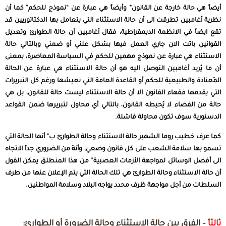
أيضاً هي حالة خارجة عن القانون” وأيضاً هي عبارة عن “نموذج للحكم” كما أن
نظرية أغامبين تطرقت الى أن حالة الاستثناء التي يتعامل بها الدكتاتوريين قد
تقع ايضاً في الانظمة الديمقراطية، فقال أغامبين أن حالة الطوارئ وتعديل
القوانين باتت الان جاري العمل فيها بشكل علني أو ضمني وبالتالي حالة
الاستثناء هي عبارة عن نموذج مهمين للحكم في السياسة المعاصرة، بمعنى
أن ما يُريد أغامبين التوصل اليه هو أن حالة الاستثناء هي عبارة عن الحالة
المُعتادة والطبيعية للحكم أو القاعدة العامة التي نعيشها ورغم كل التبريرات
التي يقدمها فقهاء القانون الا أن حالة الاستثناء ليست حالة للقانون، بل هي
حالة من الفضاء لا يُحيطه القانون، بالتالي أي محاول لتبريرها ضمن القواعد
الدستورية سوف تكون محاولة فاشلة.
كما عرف خطيب روما الشهير حالة الاستثناء وحالة الطوارئ ب” أنها الحالة التي
تسمو بها سلامة الشعب على كل قانون وضعي, وأنهُ من الضروري جداً الاتجاه
الى أفضل الوسائل لمواجهة الأزمات العصبية” من هذا المنطلق يمكن القول
أن حالة الاستثناء وحالة الطوارئ هي تلك الحالة التي يتم الإعلان عنها من طرف
السلطات من أجل مواجهة ظرف محدد يواجه البلاد وسلامة المواطنين.
ثالثاً –
الفرق بين حالة الإستثناء وحالة الضرورة أو الطوارئ: