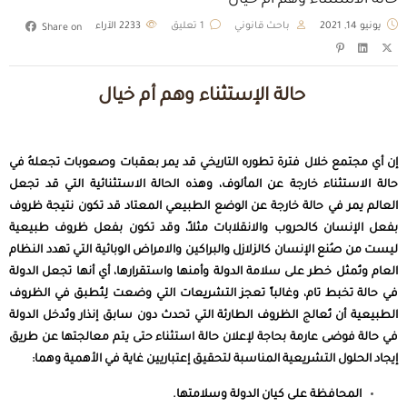
حالة الاستثناء وهم أم خيال
يونيو 14, 2021
باحث قانوني
1 تعليق
2233
الآراء
Share on
حالة الإستثناء وهم أم خيال
إن أي مجتمع خلال فترة تطوره التاريخي قد يمر بعقبات وصعوبات تجعلهُ في
حالة الاستثناء خارجة عن المألوف، وهذه الحالة الاستثنائية التي قد تجعل
العالم يمر في حالة خارجة عن الوضع الطبيعي المعتاد قد تكون نتيجة ظروف
بفعل الإنسان كالحروب والانقلابات مثلاً، وقد تكون بفعل ظروف طبيعية
ليست من صُنع الإنسان كالزلازل والبراكين والامراض الوبائية التي تهدد النظام
العام وتُمثل خطر على سلامة الدولة وأمنها واستقرارها، أي أنها تجعل الدولة
في حالة تخبط تام، وغالباً تعجز التشريعات التي وضعت لِتُطبق في الظروف
الطبيعية أن تُعالج الظروف الطارئة التي تحدث دون سابق إنذار وتُدخل الدولة
في حالة فوضى عارمة بحاجة لإعلان حالة استثناء حتى يتم معالجتها عن طريق
إيجاد الحلول التشريعية المناسبة لتحقيق إعتباريين غاية في الأهمية وهما:
المحافظة على كيان الدولة وسلامتها.