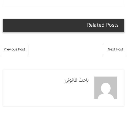
Related Posts
Post navigation
Previous Post
Next Post
باحث قانوني