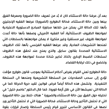
بعد أن عرفنا حالة الاستثناء كان لا بُد من تعريف حالة الضرورة ومعرفة الفرق
بينها وبين حالة الاستثناء، فحالة الطوارئ (الضرورة) عرفها الفقيه الإنجليزي
بأنها: تلك الحالة التي يمكن من خلالها مجاوزة المبادئ الدستورية الاعتيادية
لمواجهة الظروف الاستثنائية، أما الفقيه الأمريكي وصفها بأنها حالة أعدت
لمواجهة ظروف غير مستقرة وغير متكررة لا يمكن مواجهتها بالسلطات التي
تمنحها التشريعات العادية, وقد عرفها الفقيه الفرنسي بأنها: تلك الظروف
الاستثنائية المحددة بقانون سابق, والذي يمنح عند تحقق هذه الظروف
لسلطات الضبط الإداري باتخاذ تدابير شاذة محددة لمواجهة هذه الظروف،
وتخضع في ذلك لرقابة القضاء.
حالة الطوارئ تعني القيام بفرض أحكام استثنائية بموجب قانون طوارئ مؤقت
تؤدي إلى سحب الصلاحيات من السلطة التشريعية ومنحها الى السلطة
التنفيذية، وتشمل هذه الحالة أيضاً فرض قوانين تقيد حرية الحركة كما في
الحالة التي نعيشها الأن في ظل أزمة كورونا. كما قال الدكتور “عاصم خليل” في
تحليله حول الفرق بين حالة الاستثناء والضرورة ” هناك خلط بين حالة الضرورة
التي لا تحتمل التأخير وحالة الاستثناء، فحالة الضرورة التي لا تحتمل التأخير ورد
نصها في القانون الأساسي لتبرير قيام رئيس السلطة بإصدار قرارات بقوة