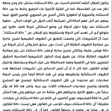
يتناول المقال المُعد أمامكم الحديث عن حالة الاستثناء بشكل عام ومن وجهة
نظر عدد من الفلاسفة، كما في الفترة الأخيرة بات الجميع يخلط ما بين حالة
الاستثناء والضرورة أو الطوارئ بالتالي أصبح من الضروري توضيح الفرق فيما
بينهم، من أجل فهم الحالة التي تعيشها أغلب الدول في الوقت الحالي.. ماهية
الاستثناء عند رؤية دخول الدولة في وضع استثنائي نتيجة ظرف طارئ غير
متوقع أدى الى تهديد أمن الدولة واستقرارها يتم الإعلان عن ” حالة الاستثناء”،
حيث أنّ التشريعات التي وضعت لِتُطبق في الظروف الطبيعية تصبح عاجزة
عن معالجة الظروف الطارئة التي تحدث دون سابق انذار والتي تُدخل الدولة في
حالة فوضى عارمة, وبالتالي نصبح بحاجة لإعلان حالة استثناء حتى يتم معالجة
الظروف الطارئة، وذلك عن طريق إيجاد الحلول التشريعية المناسبة لتحقيق
اعتباريين غاية في الأهمية وهما: المحافظة على كيان الدولة وسلامتها، واحترام
قواعد القانون، كما كان لا بُد أن تنص الدساتير على تشريعات لمجابهة هذه
الظروف
الاستثنائية
وتنظيمها ويتم في هذه الحالة أيضاً منح رئيس الدولة
صلاحيات غير محدودة في ظل الظروف الاستثنائية فيصبح هو المشرع
والمنفذ وتصبح صلاحيات السلطات الثلاث بين يديه، ولكن هذا كلهُ قد يؤثر
سلباً على حقوق الأفراد وحرياتهم فهي بمثابة حد من حرياتهم وفي هذا الشأن
أتبنى ما قالهُ الفيلسوف جورج أغامبين في كتابهِ عن حالة الاستثناء في صفحات
متفرقة،” أن حالة الاستثناء سوف تتلاعب في القانون فهي ليست حالة للقانون
بل هي عبارة عن فضاء لا يحيطهُ القانون، كما أن في حالة الاستثناء يصبح