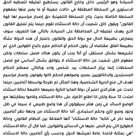
السيادة وهو الرئيس داخل وخارج القانون يستطيع تعليقه لتعطيه الحق
الدستوري في السلطة المطلقة في حالات معينة أو ما يعبر عنها بمفهوم
السلطة الكاملة بحيث يتاح للسلطة التنفيذية حق إصدار مراسيم لها قوة
القانون” ويقول كارل شميت أن حالة الاستثناء تقوم حينما يتم تعليق القانون
الذي يهدف تعليقه الى المحافظة على السيادة، بالتالي هذا التعريف سوف
يتعارض بطبيعة الحال مع دولة الحق والقانون باعتبار أن هذه الدولة نشأة
بطبيعة اتفاق مقتضاه أن يكون الحكم أو الحاكم ملزم باتباع القوانين الذي تم
تشريعها بشكل مستقل، أي أنهً يجب أن يكون هناك فصل سلطات ولكن
مفهوم كارل شميت عن حالة الاستثناء لا يتوافق بشكل أساسي مع فصل
السلطات إنما يركز السلطات بيد شخص واحد وبالتالي معظم الحكام
المستبدين والدكتاتوريين بمجرد وصولهم للحكم كانوا يقومون بإصدار مراسيم
تهدف الى منع الحرية الشخصية، وهذا المثال تم طرحهُ بواسطة أغامبين حينما
تحدث عن هتلر الذي اعتبر أن دولة المانيا النازية جميعها خاضعة لحالة استثناء
امتدت 12 سنة ولكن اذا اطلع الأفراد على حالة الاستثناء وقاموا بمقارنتها مع
الوضع السائد في زمن هتلر سيقولون أن هذا وضع طبيعي لا سيما في ظل
وجود وصع نازي وحكم استبدادي. أما حالة الاستثناء من وجهة نظر أغامبين
وكما ذكر في كتابه” حالة الاستثناء” أنها العلاقة بين النظام القانوني وحالة
الطوارئ التي يتم النص عليها في الدساتير والقوانين, كما قال أن حالة الاستثناء
“هي بمثابة قاعدة عامة تعيشها الدول وحسب رأي أغامبين حالة الاستثناء