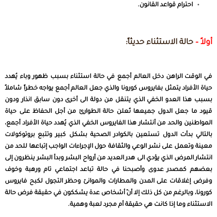
احترام قواعد القانون.
أولاً –
حالة الاستثناء حديثاً:
في الوقت الراهن دخل العالم أجمع في حالة استثناء بسبب ظهور وباء يُهدد
حياة الأفراد يتمثل بفايروس كورونا والذي جعل العالم أجمع يواجه خطراً شاملاً
بسبب هذا العدو الخفي الذي يتنقل من دولة الى أخرى دون سابق انذار ودون
قيود ما جعل الدول جميعها تُعلن حالة الطوارئ من أجل الحفاظ على حياة
المواطنين والحد من أنتشار هذا الفايروس الخفي الذي يُهدد حياة الأفراد أجمع،
بالتالي بدأت الدول تستعين بالكوادر الصحية بشكل كبير وتتبع بروتوكولات
معينة وتعمل على نشر الوعي والثقافة حول الإجراءات الواجب إتباعها للحد من
انتشار المرض الذي يؤدي الى هدر العديد من أرواح البشر وبدأ البشر ينظرون إلى
بعضهم كمصدر عدوى وأصبحنا في حالة تباعد اجتماعي تام ورهبة وخوف
وفرض إغلاقات على المدن والمطارات والموانئ وحظر التجول لكبح فايروس
كورونا، وبالرغم من كل ذلك إلا أنّ أشخاص عدة يشككون في حقيقة فرض حالة
الاستثناء وما إذا كانت هي حقيقة أم مجرد لعبة وهمية.