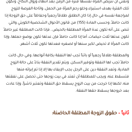
وتعني أن تتربص المرأة نفسها فترة من الزمن بعد انتهاء وزوال النكاح، وتكون
تلك الفترة بهدف استبراء وخلو رحم المرأة من الحمل، واتاحة الفرصة للزوج
لمراجعة نفسه في حال إذا كان الطلاق طلاقاً رجعياً وحفاظاً على حق الزوجة إذا
كانت حاملاً، وحسب المادة (155) من
قانون الأحوال الشخصية
الكويتي والتي
تنص على أنه تكون عدة المرأة المطلقة بالحيض ، فإذا كانت المطلقة غير حاملاً
تكون عدتها ثلاث حيضات، أما إذا كانت حاملاً فإن عدتها تكون بوضع حملها، وإذا
كانت المرأة لا تحيض لكبر سنها أو لصغره فعدتها تكون ثلاث أشهر.
والمطلقة طلاقاً رجعياً أو بائناً تجب لها النفقة بكافة أنواعها، وفي حال كانت
حاملاً تجب لها النفقة وتوفير السكن، ويتم تقدير النفقة بناءً على حالة الزوج
المادية، وتعد النفقة دين على الرجل يجب الإيفاء بها إلا إذا تم إبرائه منها
فتسقط عنه، ويجب للمطلقة أن تعتد في بيت زوجها حتى تحصل على نفقتها
منه، لكنها إذا خرجت من بيت الزوج يسقط حق النفقة وتعتبر ناشزاً، وإذا عادت
بعد خروجها يسقط حقها النفقة.
ثانياً –
حقوق الزوجة المطلقة الحاضنة: