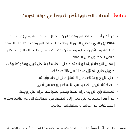
سابعاً –
أسباب الطلاق الأكثر شيوعاً في دولة الكويت:
من أكثر أسباب الطلاق وهو قانون الأحوال الشخصية رقم (51 لسنة
1984م) والذي يعطي الحق للزوجة بطلب الطلاق وحصولها على النفقة
وخادمة وسائق وسيارة ومسكن، وهناك نساء تطلب الطلاق بشكل
خاص للحصول على النفقة.
إهمال الزوجة لبيتها والاعتماد على الخادمة بشكل كبير، ومكوثها وقت
طويل خارج المنزل عند الأهل ةالأصدقاء.
بخل الزوج وامتناعه عن الانفاق على زوجته وأبنائه.
مصادقة الرجل للعديد من النساء وزواجه من أخرى.
تمسك رأي الزوجة بآراء أهلها وعدم انصياعها لآراء أهل زوجها.
من أهم الأسباب التي تؤدي إلى الطلاق هي اتصالات الزوجة الزائدة وكثرة
الصديقات من حولها واستقلالها المادي.
ويؤثر الطلاق تأثيراً قوياً على كلا الزوجين، فيعد صدمة لهما، ويؤثر على الصحة