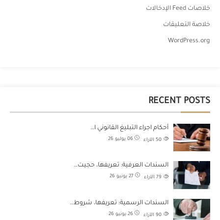
خلاصات Feed الإدخالات
خلاصة التعليقات
WordPress.org
RECENT POSTS
أحكام اجراء التبليغ القانوني ا…
06 يوليو 26
50
الآراء
السندات العرفية: تعريفها، حجيت…
27 يونيو 26
79
الآراء
السندات الرسمية: تعريفها، شروط…
26 يونيو 26
90
الآراء