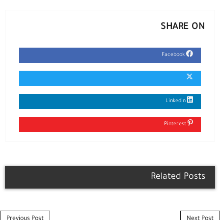
SHARE ON
Facebook
Linkedin
Pinterest
Related Posts
Post navigation
Previous Post
Next Post