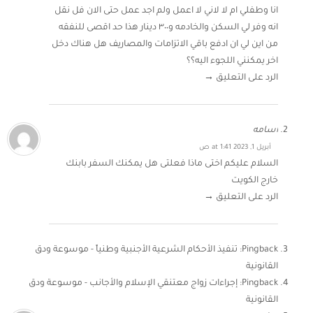
انا وطفلي ام لا لاني لا اعمل ولم اجد عمل حتى الان فل نقل
انه وفر لي السكن والخادمه و٣٠٠ دينار هذا حد اقصى للنفقه
من اين لي ان ادفع باقي الاتزامات والمصاريف هل هناك دخل
اخر يمكنني اللجوء اليه؟؟
الرد على التعليق →
اسامه
أبريل 1, 2023 at 1:41 ص
السلام عليكم اختى ماذا فعلتى هل يمكنك السفر بابنك
خارج الكويت
الرد على التعليق →
Pingback:
تنفيذ الأحكام الشرعية الأجنبية وطنياً - موسوعة ودق
القانونية
Pingback:
إجراءات زواج معتنقي الإسلام والأجانب - موسوعة ودق
القانونية