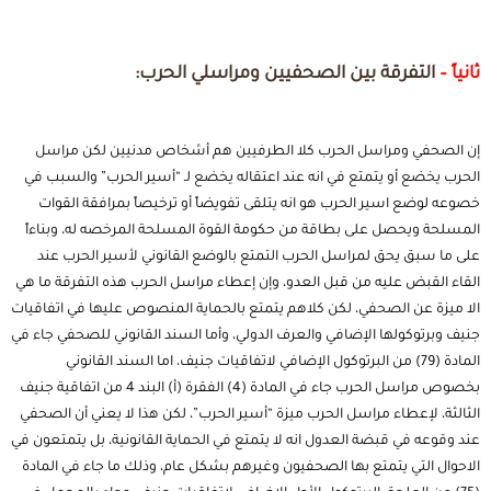
ثانياً –
التفرقة بين الصحفيين ومراسلي الحرب:
إن الصحفي ومراسل الحرب كلا الطرفيين هم أشخاص مدنيين لكن مراسل
الحرب يخضع أو يتمتع في انه عند اعتقاله يخضع لـ “أسير الحرب” والسبب في
خصوعه لوضع اسير الحرب هو انه يتلقى تفويضاً أو ترخيصاً بمرافقة القوات
المسلحة ويحصل على بطاقة من حكومة القوة المسلحة المرخصه له، وبناءاً
على ما سبق يحق لمراسل الحرب التمتع بالوضع القانوني لأسير الحرب عند
القاء القبض عليه من قبل العدو، وإن إعطاء مراسل الحرب هذه التفرقة ما هي
الا ميزة عن الصحفي، لكن كلاهم يتمتع بالحماية المنصوص عليها في اتفاقيات
جنيف وبرتوكولها الإضافي والعرف الدولي، وأما السند القانوني للصحفي جاء في
المادة (79) من البرتوكول الإضافي لاتفاقيات جنيف، اما السند القانوني
بخصوص مراسل الحرب جاء في المادة (4) الفقرة (أ) البند 4 من اتفاقية جنيف
الثالثة، لإعطاء مراسل الحرب ميزة “أسير الحرب”، لكن هذا لا يعني أن الصحفي
عند وقوعه في قبضة العدول انه لا يتمتع في الحماية القانونية، بل يتمتعون في
الاحوال التي يتمتع بها الصحفيون وغيرهم بشكل عام، وذلك ما جاء في المادة