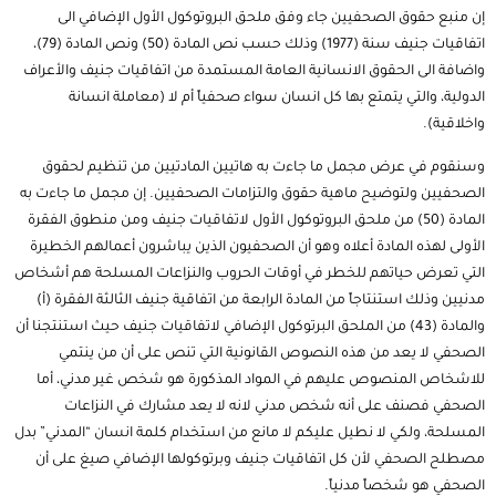
إن منبع حقوق الصحفيين جاء وفق ملحق البروتوكول الأول الإضافي الى
اتفاقيات جنيف سنة (1977) وذلك حسب نص المادة (50) ونص المادة (79)،
واضافة الى الحقوق الانسانية العامة المستمدة من اتفاقيات جنيف والأعراف
الدولية، والتي يتمتع بها كل انسان سواء صحفياً أم لا (معاملة انسانة
واخلاقية).
وسنقوم في عرض مجمل ما جاءت به هاتيين المادتيين من تنظيم لحقوق
الصحفيين ولتوضيح ماهية حقوق والتزامات الصحفيين. إن مجمل ما جاءت به
المادة (50) من ملحق البروتوكول الأول لاتفاقيات جنيف ومن منطوق الفقرة
الأولى لهذه المادة أعلاه وهو أن الصحفيون الذين يباشرون أعمالهم الخطيرة
التي تعرض حياتهم للخطر في أوقات الحروب والنزاعات المسلحة هم أشخاص
مدنيين وذلك استنتاجاً من المادة الرابعة من اتفاقية جنيف الثالثة الفقرة (أ)
والمادة (43) من الملحق البرتوكول الإضافي لاتفاقيات جنيف حيث استنتجنا أن
الصحفي لا يعد من هذه النصوص القانونية التي تنص على أن من ينتمي
للاشخاص المنصوص عليهم في المواد المذكورة هو شخص غير مدني، أما
الصحفي فصنف على أنه شخص مدني لانه لا يعد مشارك في النزاعات
المسلحة، ولكي لا نطيل عليكم لا مانع من استخدام كلمة انسان “المدني” بدل
مصطلح الصحفي لأن كل اتفاقيات جنيف وبرتوكولها الإضافي صيغ على أن
الصحفي هو شخصاً مدنياً.