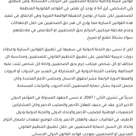
قوانين متينة وكافية لحماية الصحفيين من النزاعات المسلحة، ومن منطلق
رأيي الشخصي، أرى أنهُ لا يوجد أي نقص في القواعد القانونية المنظمة
للصحفيين لكن علينا ان نوضح الحقيقة الواقعة المريرة وهي الإخفاق في تنفيذ
هذه القوانين السارية مما يؤدي الى هدر حق الصحفيين من خلال الإنتهاكات
وعدم ملاحقة مرتكبين الجرائم بحق الصحفيين او التقاعص في ملاحقتهم
سواء بشكلاً مقنع أو صريح.
لكن لا ننسى دور اللجنة الدولية في سعيها في تطبيق القوانين السارية واعطاء
دورات تدريبية للقائمين على تطبيق التنظيم القانوني للصحفيين ومحاسبة كل
مخالف او كل شخص مرتكب جرم بحق الصحفيين وادانة كل شخص ثبتت عليه
المخالفة، وقامت اللجنة الدولية في المشاركة في العديد من الندوات أو الدورات
وأهمها الدورة الرابعة عشر لحقوق الانسان ومجلس
الأمم المتحدة
وكان
مجمل الندوة بشأن حماية الصحفيين أثناء الحروب والنزاعات المسلحة.
حديثاً في تشرين الثاني / 2007، لا ننسى الجهود المبذولة في المؤتمر الدولي
الأخير الذي عقد في جنيف للهلال الأحمر والصليب الاحمر وكان المشاركين
الجمعيات الوطنية للصليب الأحمر والإتحاد الدولي واللجنة الدولية ودول
الأطرف في اتفاقيات جنيف والهلال الأحمر، وذلك لتوقيع تعهدات لضمان التزام
واتخاذ كل السبل لحماية الصحفيين من خلال تطبيق التنظيم القانوني
للمدنيين او الصحفيين بموجب قواعد القانون الدولي الإنساني.