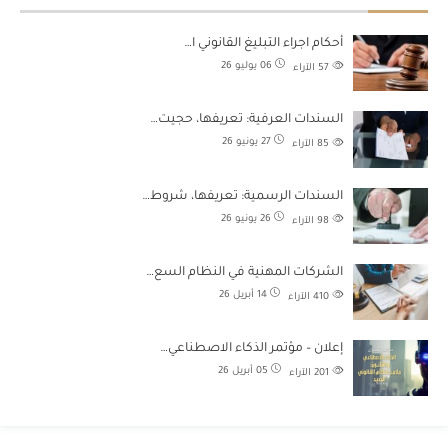
أحكام اجراء التبليغ القانوني ا…
06 يوليو 26
57
الآراء
السندات العرفية: تعريفها، حجيت…
27 يونيو 26
85
الآراء
السندات الرسمية: تعريفها، شروط…
26 يونيو 26
98
الآراء
الشركات المهنية في النظام السع…
14 أبريل 26
410
الآراء
إعلان – مؤتمر الذكاء الاصطناعي…
05 أبريل 26
201
الآراء