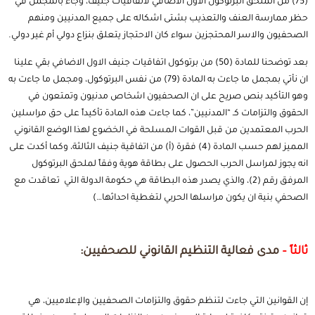
(75) من الملحق البرتوكول الأول الاضافي لاتفاقيات جنيف، وجاء بالمجمل في
حظر ممارسة العنف والتعذيب بشتى اشكاله على جميع المدنيين ومنهم
الصحفيون والاسر المحتجزين سواء كان الاحتجاز يتعلق بنزاع دولي أم غير دولي.
بعد توضحنا للمادة (50) من برتوكول اتفاقيات جنيف الاول الاضافي بقي علينا
ان نأتي بمجمل ما جاءت به المادة (79) من نفس البرتوكول، ومجمل ما جاءت به
وهو التأكيد بنص صريح على ان الصحفيون اشخاص مدنيون وتمتعون في
الحقوق والتزامات كـ “المدنيين”، كما جاءت هذه المادة تأكيداً على حق مراسلين
الحرب المعتمدين من قبل القوات المسلحة في الخضوع لهذا الوضع القانوني
المميز لهم حسب المادة (4) فقرة (أ) من اتفاقية جنيف الثالثة، وكما أكدت على
انه يجوز لمراسل الحرب الحصول على بطاقة هوية وفقاً لملحق البرتوكول
المرفق رقم (2)، والذي يصدر هذه البطاقة هي حكومة الدولة التي تعاقدت مع
الصحفي بنية ان يكون مراسلها الحربي لتغطية احداثها…)
ثالثاً –
مدى فعالية التنظيم القانوني للصحفيين:
إن القوانين التي جاءت لتنظم حقوق والتزامات الصحفيين والإعلاميين، هي