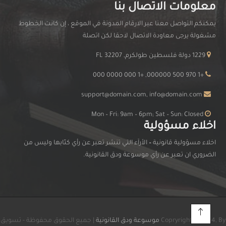
معلومات الاتصال بنا
يمكنكم التواصل معنا عبر الارقام المدونة في الموقع ، إن كانت الخطوط
مشغولة يرجى معاودة الاتصال لاحقا لكن اتصلة
1229 دولة فلسطين طولكرم, FL 32207
+1 970 500 000000, +1 000 0000 000
support@domain.com, info@domain.com
Mon – Fri: 9am – 6pm; Sat – Sun: Closed
اخلاء مسؤولية
اخلاء مسؤولية قانونية
–
الأرآء التي تنشر تعبر عن رأي كتّابها وليس من
الضروري ان تعبر عن رأي موسوعة ودق القانونية.
Copryright © 2024, By
موسوعة ودق القانونية
| جميع الحقوق محفوظة - تسويق