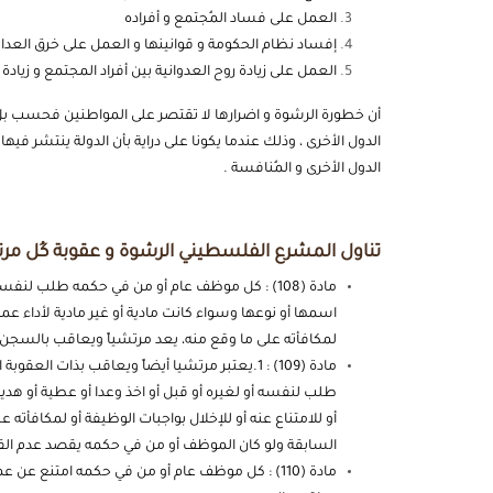
العمل على فساد المُجتمع و أفراده
إفساد نظام الحكومة و قوانينها و العمل على خرق العدال
العمل على زيادة روح العدوانية بين أفراد المجتمع و زيادة 
أن خطورة الرشوة و اضرارها لا تقتصر على المواطنين فحسب بل
الدول الأخرى ، وذلك عندما يكونا على دراية بأن الدولة ينتشر فيه
الدول الأخرى و المُنافسة .
تناول المشرع الفلسطيني الرشوة و عقوبة كُل مرت
مادة (108) : كل موظف عام أو من في حكمه طلب لنفسه
اسمها أو نوعها وسواء كانت مادية أو غير مادية لأداء عمل
لمكافأته على ما وقع منه، يعد مرتشياً ويعاقب بالسجن
مادة (109) : 1.يعتبر مرتشيا أيضاً ويعاقب بذ
طلب لنفسه أو لغيره أو قبل أو اخذ وعدا أو عطية أو هدية
السابقة ولو كان الموظف أو من في حكمه يقصد عدم القيا
مادة (110) : كل موظف عام أو من في حكمه امتنع ع