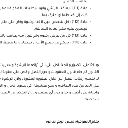
يعاقب بالحبس.
مادة (111) : يعاقب الراشي والوسيط بذات العقوبة 
ذلك إلى ضبطها أو اعترف بها.
مادة (112) : كل شخص عين لأخذ الرشوة وكان على
فيسري عليه حكم المادة السابقة.
مادة (113) كل من عرض رشوة ولم تقبل منه يعاقب بالحبس.
مادة (114) : يحكم في جميع الأحوال بمصادرة ما يدفعه الراشي أو الوسيط على سبيل الرشوة طبقاً للمواد السابقة.
وبناءًا على الأضرار و المشاكل التي التي تُراكمها الرشوة و هدر
القانون ثُم جاء قانون العقوبات و جرم الفعل و نص على عقوبة لك
له نفسه ارتكاب الفعل من خلال العقوبة المُقررة ، ولأن الرشوة 
على الحد مِن هذه الظاهرة و منع تفشيها ؛ كي يسود الامان و ا
واجباته على أكمل و جه و دون أي تقصير وَ دون التفكير في ال
شخصية .
بقلم الحقوقية: ميس الريم جناجرة