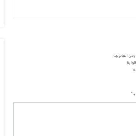
دق القانونية
ونية
ة
بـ
*