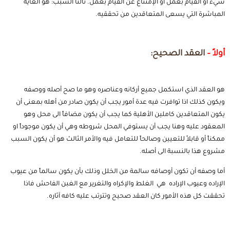
شيء أو القيام بعمل أو الإمتناع عن القيام بعمل.
ثالثاً السبب: هو الغايه
المباشرة التي يسعى المتعاقدين من تحققيه.
أولاً –
العقد الصحيح:
هو العقد الذي استكمل جميع أركانه وعناصره وهو ما صح أصله ووصفه
ويكون كذلك اذا توافرت فيه عدة أمور يجب أن يكون صادر من أهله بمعنى أن
يكون المتعاقدين كاملين الأهلية كما يجب أن يكون مضافاً الى محل وهو
المعقود عليه وهنا يجب أن يستوفي المحل شروطه وهي أن يكون موجوداً او
ممكناً أو قابلاً للتعيين وصالحاً للتعامل فيه والأمر الثالث هو أن يكون السبب
مشروع هذا بالنسبة الى أصله.
أما وصفه أن تكون أوصافه سالمة من الخلل وذلك بأن يكون سالماً من عيوب
الإراده وعيوب الإراده هي الغلط والإكراه والتغرير مع الغبن الفاحش فاذا
تحققت كل هذه الأمور كان العقد صحيح وتترتب عليه كافه آثاره.