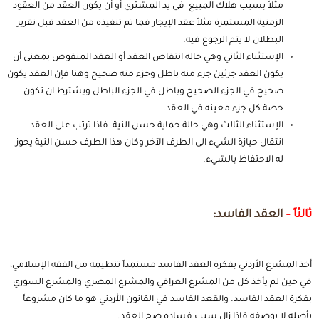
مثلاً بسبب هلاك المبيع في يد المشتري أو أن يكون العقد من العقود
الزمنية المستمرة مثلاً عقد الإيجار فما تم تنفيذه من العقد قبل تقرير
البطلان لا يتم الرجوع فيه.
الإستثناء الثاني وهي حالة انتقاص العقد أو العقد المنقوص بمعنى أن
يكون العقد جزئين جزء منه باطل وجزء منه صحيح وهنا فإن العقد يكون
صحيح في الجزء الصحيح وباطل في الجزء الباطل ويشترط ان تكون
حصة كل جزء معينه في العقد.
الإستثناء الثالث وهي حالة حماية حسن النية فاذا ترتب على العقد
انتقال حيازة الشيء الى الطرف الآخر وكان هذا الطرف حسن النية يجوز
له الاحتفاظ بالشيء.
ثالثاً –
العقد الفاسد:
أخذ المشرع الأردني بفكرة العقد
الفاسد
مستمداً تنظيمه من الفقه الإسلامي،
في حين لم يأخذ كل من المشرع العراقي والمشرع المصري والمشرع السوري
بفكرة العقد الفاسد. والقعد الفاسد في القانون الأردني هو ما كان مشروعاً
بأصله لا بوصفه فإذا زال سبب فساده صح العقد.