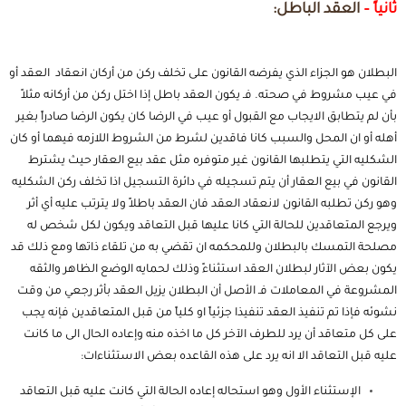
ثانياً –
العقد الباطل:
البطلان هو الجزاء الذي يفرضه القانون على تخلف ركن من أركان انعقاد العقد أو
في عيب مشروط في صحته. فـ يكون العقد باطل إذا اختل ركن من أركانه مثلاً
بأن لم يتطابق الايجاب مع القبول أو عيب في الرضا كان يكون الرضا صادراً بغير
أهله أو ان المحل والسبب كانا فاقدين لشرط من الشروط اللازمه فيهما أو كان
الشكليه التي يتطلبها القانون غير متوفره مثل عقد بيع العقار حيث يشترط
القانون في بيع العقار أن يتم تسجيله في دائرة التسجيل اذا تخلف ركن الشكليه
وهو ركن تطلبه القانون لانعقاد العقد فان العقد باطلاً ولا يترتب عليه أي أثر
ويرجع المتعاقدين للحالة التي كانا عليها قبل التعاقد ويكون لكل شخص له
مصلحة التمسك بالبطلان وللمحكمه ان تقضي به من تلقاء ذاتها ومع ذلك قد
يكون بعض الآثار لبطلان العقد استثناءً وذلك لحمايه الوضع الظاهر والثقه
المشروعة في المعاملات فـ الأصل أن البطلان يزيل العقد بأثر رجعي من وقت
نشوئه فإذا تم تنفيذ العقد تنفيذا جزئياً او كلياً من قبل المتعاقدين فإنه يجب
على كل متعاقد أن يرد للطرف الآخر كل ما اخذه منه وإعاده الحال الى ما كانت
عليه قبل التعاقد الا انه يرد على هذه القاعده بعض الاستثناءات:
الإستثناء الأول وهو استحاله إعاده الحالة التي كانت عليه قبل التعاقد