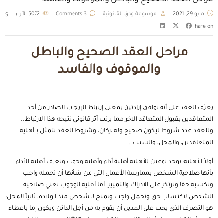
مراحل العقد الصحيح والباطل والموقوف والفاسد
مايو 29, 2021
موسوعة ودق القانونية
3 Comments
5072
الآراء
S
hare on
مراحل العقد الصحيح والباطل
والموقوف والفاسد
يعرّف العقد على أنه توافق إرادتين بمعنى إرتباط الإيجاب الصادر من أحد
المتعاقدين بقبول المتعاقد الاخر مما يرتب آثر قانوني نتيجه هذا الارتباط..
وللعقد عده شروط ليكون صحيح وله ،ركان، وشروط العقد تتمثل بـ أهلية
المتعاقدين، والمحل، والسبب…
أولاً الأهلية: يوجد نوعين للأهليه أهلية أداء وأهلية وجوب وتعرف أهلية الأداء
بأنها صلاحية الشخص بممارسة الأعمال التي من شأنها أن تحمله واجب
وتكسبه حقاً وترتكز على الادراك والتمييز. أما أهلية الوجوب تعني صلاحية
الشخص لاكتساب حق وتحمل واجب وتمنح للشخص منذ الولاده.
ثانياً المحل:
هو التصرف الذي يجب على المدين أن يقوم به من أجل الدائن ويكون إما باعطاء