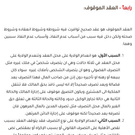
رابعاً –
العقد الموقوف:
العقد الموقوف هو عقد صحيح توافرت فيه شروطه وشروط انعقاده وشروط
صحته ولكن دخل فيه سبب من أسباب عدم النفاذ، وأسباب عدم النفاذ سببين
وهما:
السبب الأول:
هو انعدام الولاية على محل العقد وتنعدم الولاية على
محل العقد في ثلاثة حالات وهي ان يتصرف شخصٌ في ملك غيره مثل
التصرف الفضولي وهو ان يتصرف الشخص بأملاك غيره سواء كان
ببيعه أو رهنه او تأجيره دون إذن من صاحب المال فهذا التصرف يعد
فضالة ويعد تصرف صحيحاً إلا انه ليس نافذ بحق المالك فلا تنتقل
الملكية الى المشتري ويكون التصرق موقوف على إجازة المالك والحالة
الثانية هي حالة تجاوز الوكيل حدود وكالته والحالة الثالثة هي تعلق حق
الغير بالمال محل التصرف مثل تصرف المدين بالمال المرهون فان
تصرفه يعد صحيحاً لكنه موقوف على إجازة الدائن المرتهن.
السبب الثاني:
انعدام الولاية على نوع التصرف فقد يتوقف العقد بسبب
نقص الأهلية على التصرف القانوني أو بسبب الإكراه أو بمقتضى نص