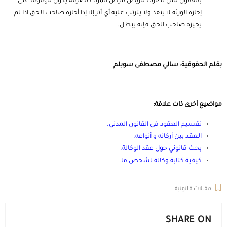
بالقانون مثل تصرف مريض مرض الموت تصرفه يكون موقوفاً على
إجازة الورثه لا ينفذ ولا يترتب عليه أي أثر إلا إذا أجازه صاحب الحق اذا لم
يجيزه صاحب الحق فإنه يبطل.
بقلم الحقوقية: سالي مصطفى سويلم
مواضيع أخرى ذات علاقة:
تقسيم العقود في القانون المدني
.
العقد بين أركانه و أنواعه
.
بحث قانوني حول عقد الوكالة
.
كيفية كتابة وكالة لشخص ما
.
مقالات قانونية
SHARE ON