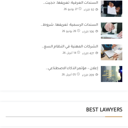
السندات العرفية: تعريفها، حجيت…
27 يونيو 26
92
الآراء
السندات الرسمية: تعريفها، شروط…
26 يونيو 26
106
الآراء
الشركات المهنية في النظام السع…
14 أبريل 26
427
الآراء
إعلان – مؤتمر الذكاء الاصطناعي…
05 أبريل 26
209
الآراء
BEST LAWYERS