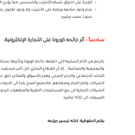
القدرة على اختراق شبكه الأنترنت والتجسس مما يؤدي ا
عدم وجود متابعه ورقابه على الأنترنت ولا وجود لقانون يحك
حدوث نصب وغيره.
سادساً –
أثر جائحه كورونا على التجارة الإلكترونية:
بالرغم من الأثار السلبية التي خلفتها جائحه كورونا وتأثيرها ب
والتعليمية والصناعية … إلا أن القطاع التجاري كان أكبر مستفيد 
التباعد الاجتماعي والحجر الصحي وهجر الأسواق والمتاجر خلق حاف
الشركات وكبار التجار وصغارهم، فالجميع أصبح يلجأ الى الادوا
الشركات التجارية الى بيع المستلزمات الطبية والمطهرات اليدوية 
المبيعات الى 52% عالميا.
بقلم الحقوقية: كنانه تيسير جرارعه