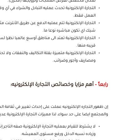
لمكان مخصص لعرض المنتجات وترويجها (مخزن).
التجارة الإلكترونية تحدث عمليه التبادل والشراء في أي وق
العمل فقط.
التجارة الإلكترونية تتم عمليه الدفع عن طريق الأنترنت مثل
شيك اي تكون مباشره نوعا ما.
التجارة الإلكترونية تمتد الى مناطق أوسع عالميا نظرا ل
قريبه منها.
التجارة الإلكترونية متميزة بقلة التكاليف والنفقات ولا تح
ومصاريف وأجور وضرائب.
رابعاً –
أهم مزايا وخصائص التجارة الإلكترونيه:
إن ظهور التجاره الإلكترونيه عملت على إحداث تغيير في ثقافة ا
والمجتمع ايضا على حد سواء، لذا مميزات التجارة الإلكترونية عد
لا يشترط للقيام بعمليه التجارة الإلكترونية صفه التاجر
وزياده نسبه الدخل ورفع مستوى المعيشه.