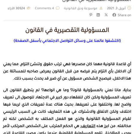
المسؤولية التقصيرية في القانون
أبريل 3, 2021
موسوعة ودق القانونية
4 Comments
30924
الآراء
Share on
المسؤولية التقصيرية في القانون
(اكتشفوا عالمنا على وسائل التواصل الاجتماعي بأسفل الصفحة)
أي قاعدة قانونية مهما كان مصدرها فهي ترتب حقوق وتنشئ التزام, مما يعني
أن الاخلال بأي التزام يتم فرضه من قبل القانون يعرض صاحبه للمسائلة عن
هذا الاخلال، فيصبح الشخص مسؤول عن أي ضرر قد يحدث بسبب ذلك.
بداية، ماذا نعني بالمسؤولية قانونا؟ وما هي انواعها؟ لم يتطرق القانون الى
تعريف المسؤولية ولكن كان للفقهاء دور كبير في الاجتهاد للوصول الى تعريف
واضح لها، واختلفوا على تعريفها، بحيث هناك عدة تعريفات الذي لربما فيها
اختلاف ولكن الاتفاق والاشتراك في هذه التعاريف كانت في السبب الرئيسي
لقيام المسؤولية القانونية والذي هو الفعل المكلف به الشخص لكنه تم
مخالفته. من ابرز هذه
التعاريف:
هي الحكم المترتب على الشخص المرتكب لأمر
يوجب المؤاخذة. تقوم المسؤولية القانونية عندما يكون مصدر القاعدة الذي