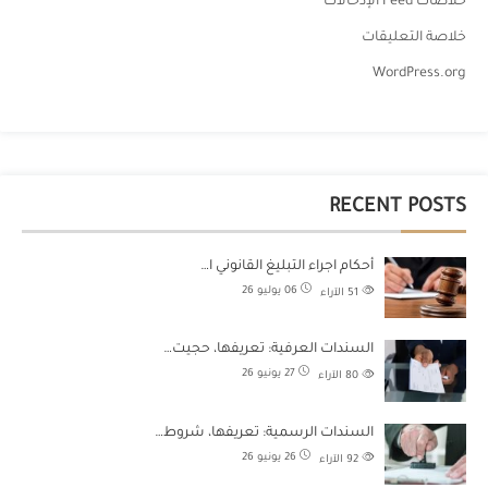
خلاصات Feed الإدخالات
خلاصة التعليقات
WordPress.org
RECENT POSTS
أحكام اجراء التبليغ القانوني ا…
06 يوليو 26
51
الآراء
السندات العرفية: تعريفها، حجيت…
27 يونيو 26
80
الآراء
السندات الرسمية: تعريفها، شروط…
26 يونيو 26
92
الآراء