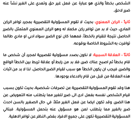
الشخص بخطأ والذي هو عبارة عن فعل غير حق وتعدي على الغير نشأ عنه
ضرر لاحق.
ثانياً – الركن المعنوي:
بحيث لا تقوم المسؤولية التقصيرية بمجرد توافر الركن
المادي، حيث لا بد من توافر ركن مكملا له وهو الركن المعنوي المتمثل بالضرر
الحاصل نتيجة للقيام بالخطأ، فمهما كان نوع الضرر سواء ادبي او مادي طالما
توافرت به الشروط الخاصة بوقوعه.
ثالثاً – العلاقة السببية:
لا نكون بصدد مسؤولية تقصيرية لمجرد أن شخص ما
قام بخطأ ثم اصبح عناك ضرر، فلا بد من رابط أو علاقة تربط بين الخطأ الواقع
والضرر، فيجب ان يكون الخطأ هو سبب لقيام الضرر الحاصل، لذا لا بد من اثبات
هذه العلاقة من قبل من قام بالادعاء بوجودها.
هذا وقد تقوم المسؤولية التقصيرية عن تصرفات شخصية، بحيث تكون بسبب
قيام الشخص نفسه بفعل ادى الى ضرر للغير مما يتطلب منه التعويض عن
هذا الضرر، وقد تكون ايضا عن فعل الغير مثلاُ: في حال الصغير بالسن احدث
ضرر بالغير مما يتطلب لمن هو مسؤول عنه بتحمل المسؤولية. فبتالي
المسؤولية التقصيرية تكون على جميع الافراد بغض النظر عن توافر الاهلية.