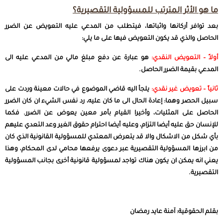
ما هو الأثر المترتب للمسؤولية التقصيرية؟
بعد توافر أركانها واثباتها، فيتطلب من المدعي عليه التعويض عن الضرر
الحاصل والذي قد يكون التعويض فيها على ما يلي:
أولاً – التعويض النقدي:
هو عبارة عن دفع مبلغ مالي من المدعي عليه الى
المدعي بقيمة الضرر الحاصل.
ثانياً – تعويض غير نقدي:
يلجأ اليه قاضي الموضوع في حالات معينة وردت على
سبيل الحصر وهما: إعادة الحال الى ما كان عليه، رد نفس الشيء ان كان الضرر
الحاصل على المثليات، وأخيرا القيام بأمر معين يعوض عن الضرر. فكما
للإنسان حق عليه أيضا التزام، وعليه أيضا احترام حقوق الغير وعد التعدي عليهم
بأي شكل من الاشكال والا قد يتعرض المعتدي للمسؤولية القانونية الذي كان
من ابرزها المسؤولية التقصيرية عبر دعوى يرفعها
محامي
لدى المحكام، وهذا
يعني انه يمكن ان يكون هناك تواجد لمسؤولية قانونية أخرى بجانب المسؤولية
التقصيرية.
بقلم الحقوقية: آمنة عايد رمضان