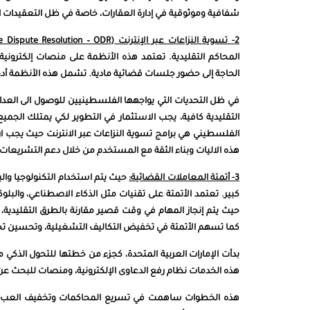
شفافية وموثوقية في إدارة العقارات، خاصة في ظل التعقيدات الق
2- تسوية النزاعات عبر الإنترنت (Online Dispute Resolution – ODR)
المحاكم التقليدية. تعتمد هذه الأنظمة على منصات إلكترونية
الحاجة إلى حضور جلسات قضائية مادية. تشمل هذه الأنظمة أدوات
في ظل التحديات التي يواجهها الفلسطينيين للوصول الى العدال
التقليدية كافية، يجب الاستثمار في التطوير لكي يمتلك الجم
الفلسطيني هي برامج تسوية النزاعات عبر الانترنت حيث يجب ا
هذه الاليات وبناء الثقة مع المستخدم من خلال دعم التشريعات 
3- أتمتة المعاملات القضائية:
حيث يتم استخدام التكنولوجيا وال
كبير. تعتمد الأتمتة على تقنيات مثل الذكاء الاصطناعي، والبل
حيث يتم إنجاز المهام في وقت قصير مقارنة بالطرق التقليدية، ب
كما تسهم الأتمتة في تخفيض التكاليف التشغيلية، وتحسين تج
هذه الخدمات نظام رفع الدعاوى الإلكترونية، ومنصات للبحث عن 
هذه الخطوات ساهمت في تسريع المحاكمات وتخفيف العبء 