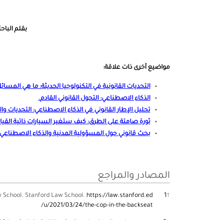
بقلم الباحث
مواضيع أخرى ذات علاقة:
التحديات القانونية في التكنولوجيا الحديثة: ما هي المسائ
الذكاء الاصطناعي: التحول القانوني القادم
.
تحليل الإطار القانوني في الذكاء الاصطناعي: التحديات و
ثورة صامتة على الطرق: كيف ستغير السيارات ذاتية القيا
بحث قانوني حول المسؤولية المدنية والذكاء الاصطناعي
المصادر والمراجع
aw School. Stanford Law School.
https://law.stanford.ed
1
↑
u/2021/03/24/the-cop-in-the-backseat/