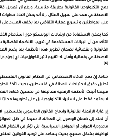
لذا، ينبغي أن تستند عملية تطوير النظام القضائي في فلسطين
دمج التكنولوجيا القانونية بطريقة مناسبة. ورغم أن تعديل قا
الاصطناعي معه على سبيل المثال ، إلا أنه يمكن اتخاذ خطوات لت
على المواطنين و تسريع عملية التقاضي بما يخفف العبء على ا
الاصطناعي بفعالية وأمان.4- تقييم تأثير الخوارزميات اي إجراء دراسات تحليلية لتحديد تأثير الأنظمة الذكية قبل اعتمادها رسميًا في القضاء.
[6]
ختاما، إن دمج الذكاء الاصطناعي في النظام القانوني الفلسطين
تحليل دقيق لاحتياجات العدالة في فلسطين، بحيث تأخذ الحلول ا
فبينما أثبتت الأنظمة الرقمية فعاليتها في تحسين كفاءة الق
لا يعتمد فقط على استيراد التكنولوجيا، بل على تطويرها محليًا لت
إن غاية الرقمنة القانونية وادماج القانون الحاسوبي بفلسطين 
أن تمتد إلى ضمان الوصول إلى العدالة، لا سيما في ظل العوائق
محدودية الموارد، أو العوامل السياسية التي تؤثر في النظام الق
توظيفه بشكل صحيح، بحيث يساعد على توحيد القوانين المتفرقة،