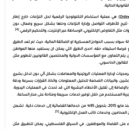
انونية الحالية.
هي عملية استخدام التكنولوجيا الرقمية لحل النزاعات خارج إطار
 تتيح للأطراف التواصل وإدارة النزاعات وحلها بشكل سريع وفعال، دون
[4]
 مثل التفاوض الإلكتروني، الوساطة عبر الإنترنت، والتحكيم الرقمي.
ة سواء بسبب الحواجز العسكرية او الضائقة المالية، حيث لم تعد الطرق
يع فرصة استيفاء حقه. احدى الطرق التي يمكن ان يستفيد منها المواطن
ن يتم التعاون مع المؤسسات الدولية والمختصين القانونيين لتطوير مثل
للقانون الحاسوبي.
برمجيات لإدارة العمليات الروتينية والمعاملات بشكل آلي دون تدخل بشري
وكشين، والبيانات الضخمة لتحليل المعلومات واتخاذ القرارات بسرعة ودقة
الإضافة إلى تقليل الأخطاء البشرية التي قد تحدث في العمليات اليدوية.
ربة المستخدم من خلال توفير خدمات سريعة ومتاحة على مدار الساعة.
بدأت الإمارات العربية المتحدة، كجزء من خطتها للتحول الذكي منذ مايو 2015، بتحويل 95% من خدماتها القضائية إلى خدمات ذكية. تشمل
[5]
المحامين، وخدمات كاتب العدل الإلكترونية.
على القضاة والموظفين. في السياق الفلسطيني، يمكن لتطبيق مثل