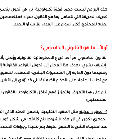
هذه البرامج ليست مجرد قفزة تكنولوجية؛ بل هي تحول يتحدى فه
تعريف الطريقة التي نتعامل بها مع القانون، سواء كمتخصصين 
يعنيه للمجتمع ككل، سواء على المدى القريب أو البعيد.
أولاً – ما هو القانوني الحاسوبي؟
القانون الحاسوبي هو أحد فروع المعلوماتية القانونية، ويُعنى ب
بإشراف بشري. يهدف هذا المجال إلى تحويل القواعد القانونية إ
وتنفيذها دون الحاجة إلى التفسيرات البشرية المعقدة. لتحقيق
مع تجنب الاعتماد على الأحكام الضمنية التي قد تؤدي إلى التباين
بناء على هذا التعريف ولتعزيز فهم تداخل التكنولوجيا بالقانو
الفلسطيني:
1- العقود الذكية:
مثل العقود التقليدية، يتضمن العقد الذكي ات
الجوهري يكمن في أن هذه الشروط يتم كتابتها في شكل كود برم
عند استيفاء الشروط المتفق عليها، يتم تنفيذ الإجراءات المحددة 