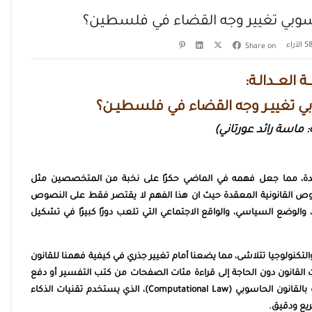
اسوبي تغيير وجه القضاء في فلسطين؟
الآراء
Share on
ة العــدالـة:
ي تغييـر وجه القضاء في فلسطيـن؟
: ماسة رائد عورتاني)
عقدة، مما جعل فهمه في الماضي حكرًا على نخبة من المتخصصين مثل
لنصوص القانونية المعقدة حيث ان هذا الفهم لا يقتصر فقط على النصوص
والوضع السياسي، والواقع الاجتماعي التي تلعب دورًا كبيرًا في تشكيل
 والتكنولوجيا تتلاشى، مما يضعنا أمام تغيير جذري في كيفية فهمنا للقانون
لقانون دون الحاجة إلى قراءة مئات الصفحات من كتب التفسير أو دفع
تكاليف باهظة للمحامين. هذا أصبح ممكنًا من خلال ما يُعرف بالقانون الحاسوبي (Computational Law)، الذي يستخدم تقنيات الذكاء
يع ودقيق.