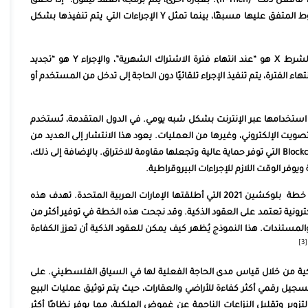
يعتمد العقد الذكي على مبدأ بسيط للغاية، وهو “إذا حدث هذا، فافعل ذلك” (If-Then). بعبارة أخرى، يتم برمجة العقد ليقول: “إذا تحقق
الشرط X، قم بتنفيذ الإجراء Y”. في هذا السياق، تمثل X الشروط المتفق عليها مسبقًا، بينما تمثل Y الإجراءات التي يتم تنفيذها بشكل
في العقود الذكية لخدمات الاشتراك مثل Netflix قد يكون الشرط X هو “عند انتهاء فترة الاشتراك الشهرية”، والإجراء Y هو “تجديد
 الفترة، يتم تنفيذ الإجراء تلقائيًا دون الحاجة إلى تدخل من المستخدم أو
تم استخدامها عبر الإنترنت بشكل شبه يومي. في الدول المتقدمة، تُستخدم
تصويت الإلكتروني، وغيرها من العمليات. يعود هذا الانتشار إلى العديد من
المزايا التي توفرها أتمتة العقود، أهمها اعتمادها على تقنية Blockchain التي توفر حماية عالية وتجعلها مقاومة للاختراق. بالإضافة إلى ذلك،
ويوفر الوقت اللازم للإجراءات البيروقراطية.
من الأمثلة الواضحة على الاستخدام الواسع للعقود الذكية هي خطة بلوكشين 2021 التي أطلقتها الإمارات العربية المتحدة. تهدف هذه
معاملات إلكترونية تعتمد على العقود الذكية. وقد نجحت هذه الخطة في توفير أكثر من
 والمستندات. هذا النموذج يُظهر كيف يمكن للعقود الذكية أن تعزز الكفاءة
[3]
كية من خلال قياس مدى الحاجة الفعلية لها في السياق الفلسطيني. على
جيل رقمي أكثر كفاءة للأراضي والعقارات، حيث يتم توثيق عمليات البيع
لتزوير وتقليل النزاعات الناجمة عن غموض الملكية، مما يوفر نظامًا أكثر