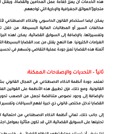
هذه الخدمات أن يعزز كفاءة عمل المحامين والقضاة، ويقلل 
متجاوزاً العوائق الجغرافية والإدارية التي تواجههم.
يمكن ايضا استخدام القانون الحاسوبي والذكاء الاصطناعي لأت
مخالفات السير أو المطالبات المالية البسيطة. من خلال 
وتفسيراتها، بالإضافة إلى السوابق القضائية، يمكن لهذه البر
الغرامات الكترونيا. هذا النهج يقلل من عدد القضايا البسيطة التي
أتمتة هذه القضايا تعزز جودة عملية التقاضي وتسهم في تحسي
ثانياً – التحديات والإصلاحات الممكنة:
تعتمد جودة أنظمة الذكاء الاصطناعي في المجال القانوني ب
القانونية. ومع ذلك، فإن تطبيق هذه الأنظمة على القوانين الفل
بالإضافة إلى وجود نصوص متناقضة تجعل من الصعب تحويلها إل
القضايا تدخل مختص قانوني ذي خبرة لفهم السياقات وتفسير
إلى جانب ذلك، تعاني أنظمة الذكاء الاصطناعي من احتمالية ال
تحليلها على السوابق القضائية، التي قد تكون متأثرة بعوامل اج