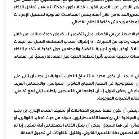
 إلى خطة تأخذ بعين الاعتبار خصوصية الواقع الفلسطيني، مع العمل على
نون الأراضي على المدى القريب قد لا يكون ممكنًا لتسهيل تعامل الذكاء
عزيز العدالة من خلال أتمتة بعض المعاملات القانونية لتسهيل الإجراءات
لمحاكم ويحسّن كفاءة النظام القضائي.
كما يمكن الاستفادة من ارشادات اليونسكو حول استخدام الذكاء الاصطناعي في القضاء، والتي تتضمن: 1-. ضمان جودة البيانات من خلال
التأكد من أن البيانات المستخدمة في تدريب الأنظمة القضائية دقيقة وخالية من التحيزات. 2- إشراك أصحاب المصلحة: العمل مع الجهات
القانونية والقضائية لضمان تطوير هذه الأنظمة بما يخدم العدالة.3- توفير برامج تدريبية للقضاة والمحامين حول كيفية استخدام الذكاء
ي لا يجب أن يكون مجرد استنساخ للتجارب الدولية، بل يجب أن يُبنى على
لتكنولوجية في الاعتبار السياق القانوني، السياسي، والاجتماعي الفريد.
ضاء في بعض الدول، إلا أن نجاحها في فلسطين يتطلب تبني نهج تكاملي،
لائم التحديات الموجودة.
لا ينبغي أن تكون فقط تسريع المعاملات أو تخفيف العبء الإداري، بل يجب
 الهيكلية التي يواجهها الفلسطينيون، سواء من حيث تعقيد القوانين، أو
ضائي. في هذا السياق، يمكن أن يمثل الذكاء الاصطناعي أداة تمكين، إذا تم
 تحسين دقة التفسير القانوني، وتقليل التفاوتات في تطبيق العدالة.