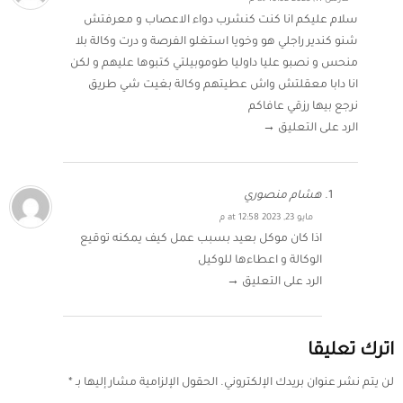
سلام عليكم انا كنت كنشرب دواء الاعصاب و معرفتش
شنو كندير راجلي هو وخويا استغلو الفرصة و درت وكالة بلا
منحس و نصبو عليا داوليا طوموبيلتي كتبوها عليهم و لكن
انا دابا معقلتش واش عطيتهم وكالة بغيت شي طريق
نرجع بيها رزقي عافاكم
الرد على التعليق →
هشام منصوري
مايو 23, 2023 at 12:58 م
اذا كان موكل بعيد بسبب عمل كيف يمكنه توقيع
الوكالة و اعطاءها للوكيل
الرد على التعليق →
اترك تعليقا
لن يتم نشر عنوان بريدك الإلكتروني.
الحقول الإلزامية مشار إليها بـ
*