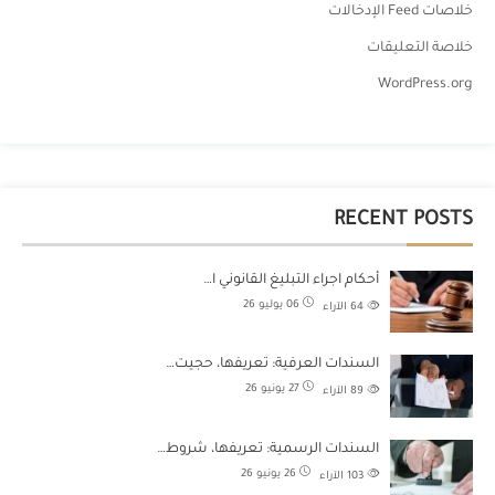
خلاصات Feed الإدخالات
خلاصة التعليقات
WordPress.org
RECENT POSTS
أحكام اجراء التبليغ القانوني ا…
06 يوليو 26
64
الآراء
السندات العرفية: تعريفها، حجيت…
27 يونيو 26
89
الآراء
السندات الرسمية: تعريفها، شروط…
26 يونيو 26
103
الآراء