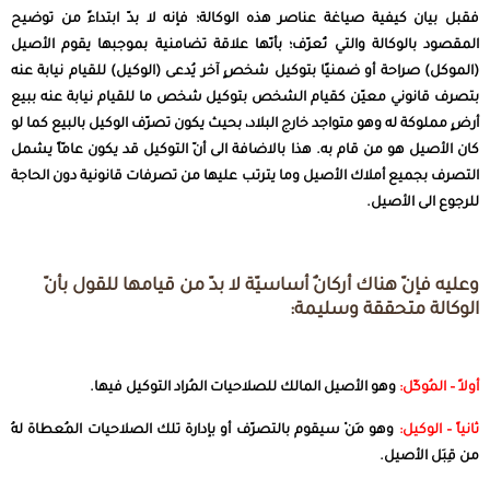
فقبل بيان كيفية صياغة عناصر هذه الوكالة؛ فإنه لا بدّ ابتداءً من توضيح
المقصود بالوكالة والتي تُعرّف؛ بأنّها علاقة تضامنية بموجبها يقوم الأصيل
(الموكل) صراحة أو ضمنيًا
بتوكيل
شخصٍ آخر يُدعى (الوكيل) للقيام نيابة عنه
بتصرف قانوني معيّن كقيام الشخص بتوكيل شخص ما للقيام نيابة عنه ببيع
أرضٍ مملوكة له وهو متواجد خارج البلاد، بحيث يكون تصرّف
الوكيل
بالبيع كما لو
كان الأصيل هو من قام به. هذا بالاضافة الى أنّ التوكيل قد يكون عامّاً يشمل
التصرف بجميع أملاك الأصيل وما يترتب عليها من تصرفات قانونية دون الحاجة
للرجوع الى الأصيل.
وعليه فإنّ هناك أركانٌ أساسيّة لا بدّ من قيامها للقول بأنّ
الوكالة متحققة وسليمة:
أولاً – المُوكّل:
وهو الأصيل المالك للصلاحيات المُراد التوكيل فيها.
ثانياً – الوكيل:
وهو مَنْ سيقوم بالتصرّف أو بإدارة تلك الصلاحيات المُعطاة لهُ
من قِبَل الأصيل.