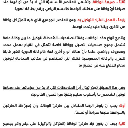
ثالثاً – صيغة الوكالة:
وتشمل العناصر الأساسيّة التي لا بدّ من توافرها عند
صياغة أيّ وكالة على مختلف أنواعها كالاسم الرباعي ورقم بطاقة الهوية.
رابعاً – العمل المُراد التوكيل به:
وهو العنصر الجوهري الذي فيه تتميّز كل وكالة
عن الأخرى وبناءً عليه يتحدد نوعها.
وتتدرج أنواع هذه الوكالات وفقاً للصلاحيات المُعطاة للوكيل ما بين وكالة عامة
تشمل جميع صلاحيات الأصيل ووكالة خاصة تتمثّل في القيام بعمل محدد
ومعروف وواضح. علماً بأنّ هناك أنواع أخرى لها؛ كالوكالة الدورية الغير قابلة
للعزل، والوكالة الخصوصية كتلك التّي تُستخدم في مكاتب المحاماة لتوكيل
محامٍ للدفاع عنه في قضيّةٍ ما.
وفي هذا السياق يَجدُر تِبيَان أبرز الملاحظات التي لا بدّ من مراعاتها عند صياغة
توكيل لشخصٍ ما بأسلوب سليم يتفقّ مع الأصول القانونية:
أولاً:
يجب أنْ يتوفر الرضا المتبادل بين طرفيّ الوكالة، وأن يُعبرّ كلا الطرفين
بالموافقة عليها صراحةً أو ضمناً.
ثانياً:
يجب أن يكون كِلا طرفيّ الوكالة (المُوّكل وَالوَكِيل) على عِلمٍ وافٍ بجميعِ