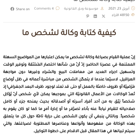
كيفية كتابة وكالة لشخص ما
أبريل 23, 2021
موسوعة ودق القانونية
4 Comments
Share on
48150
الآراء
كيفية كتابة وكالة لشخص ما
إنّ عملية القيام بصياغة وكالة لشخصٍ ما يمكن اعتبارها من المواضيع السهلة
الممتنعة في عصرنا الحاضر؛ إذْ أنّ من شأنها اختصار المَشّقة وتوفير الوقت
وتسهيل اجراء العديد من معاملات البيع والشراء وغيرها دون مواجهة
العراقيل، لاسيّما عندما لا يتمكّن الشخص من مباشرة أعماله في ظل أوضاع
مَرَضِيّة أو ظروف خاصّة بالعمل أو حتى قد تمتد لوجود ظرف البعد الجغرافي! إذ
تُعدّ الوكالات من الأعمال القانونيّة التي بموجبها يمكن لأي شخص أنّ يُوّكل
شخصاً يَثِق به من أحد أفراد أسرته أو أصدقائه بحيث يمنحه جزء أو كامل
صلاحياته للقيام نيابةً عنه بأداء تصرّفٍ ما أو إدارة أمرٍ ما كما لو كان يقوم به
شخصياً. وبالتالي ينبغي أن يكون الشخص على دراية تامّة حول كل ما يتعلق
بهذه الوكالة من مفهومها وأنواعها وعناصرها المطلوبة لصياغتها، والتي
سيتم تبيانها في هذا المقال قبل الاقدام على خطوة التوكيل.