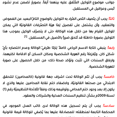
جوانب موضوع التوكيل المُتّفق عليه بينهما آنِفاً، بصورةٍ تضمن عدم نشوء
لُبس وعراقيل في المستقبل.
ثالثاً:
يجب أن يتّصِف النّص المُراد به التوكيل بالوضوح التامّ البعيد عن الغموض
والتعقيد، وأن يشتمل على تفصيل لِمَا هِيَة التصّرفات القانونيّة التي يمكن
للوكيل القيام بها من خلال هذه الوكالة؛ حتى لا يتصرّف الوكيل بموجب هذا
[1]
التوكيل بصورة خاطئة قد تُلحق ضرراً بالأصيل في المستقبل.
رابعاً:
ينبغي كتابة الاسم الرباعي كاملاً لِكِلَا طَرفيّ الوكالة وعدم اختصاره بأيّ
شكلٍ كان، ويُلازِمَهُ رقم الهوية الشخصية ومكان السكن أو الاقامة لكليهما،
وارفاق السندات التي تثبت وتؤكد صحة ذلك؛ من خلال الحصول على صورة
للهوية الشخصية.
خامساً:
يجب أن تتّم الوكالة تحت اشراف جهة قانونية (كالمحامين) للتحقق
الابتدائي من صحتها القانونيّة، ولاضفاء ختم نقابة المحامين عليها والذي لا
يكون إلا بعد وجود ختم المحامي وتوقيعه وذلك وفقاً للّلائحة التنظيميّة رقم (1)
لسنة 2009م بشأن تنظيم السندات العدلية والشركات والعقود.
سادساً:
يجب أن يتم تسجيل هذه الوكالة لدى كاتب العدل الموجود في
المحكمة التابعة لمنطقته؛ للمصادقة عليها بما يُضفي للوكالة قيمة قانونية