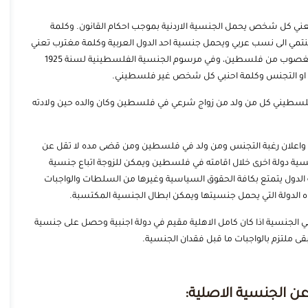
ي لسنة 1954 الماده 2/1 ان كلمة اردني تعني كل شخص يحمل الجنسية الاردنية بموجب احكام القانون. وكلمة
مي الى نسب عربي ويحمل جنسية احد الدول العربية وكلمة مغترب تعني
كل شخص ولد في المملكة الاردنية الهاشمية او في القسم المغصوب من فلسطين، وفي مرسوم الجنسية الفلسطينية لسنة 1925
 او التجنس وكلمة احنبي كل شخص غير فلسطيني.
جنسية الفلسطينية لسنة 1925 المادة 3 يعتبر فلسطيني كل من ولد من زواج شرعي في فلسطين وكان والده حين ولادته
 واعلان رغبة التجنس ومن ولد في فلسطين ومن قضى مده لا تقل عن
ية دولة اخرى خلال اقامته في فلسطين ويمكن للزوجة اتباع جنسية
 الدول يتمتع بكافة الحقوق السياسية وغيرها من السلطات والواجبات
اه الدولة التي يحمل جنسيتها ويمكن ابطال الجنسية المكتسبة.
سطينية لسنة 1925 يفقد الفلسطيني الجنسية اذا كان كامل الاهلية مقيم في دولة اجنبية وحصل على جنسية
قى ملتزم بالواجبات ما قبل فقدان الجنسية.
عن الجنسية الاصلية: