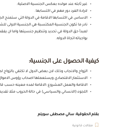
غير ثابته عند مولده بعكس الجنسية الاصلية.
لارادة الفرد دور مهم في اكتسابها.
الاساس في اكتسابها الاقامة في الدولة التي ستمنح ال
نادر ما تكون الجنسية المكتسبة هي الجنسية الاولى لل
لمبدأ حق الدولة في تحديد وتنظيم جنسيتها واما ان يفق
بواجباته اتجاة الدوله.
كيفية الحصول على الجنسية:
الزواج والانجاب وذلك لان بعض الدول لا تكتفي بالزواج ل
الاستثمار الاقتصادي ويستعملها اصحاب رؤوس الاموال
الاقامة والعمل المشروع :الاقامة لمده معينه حسب قان
اللجوء (الانساني والسياسي) في حالة الحروب مثلا تقدي
بقلم الحقوقية: سالي مصطفى سويلم
مقالات قانونية