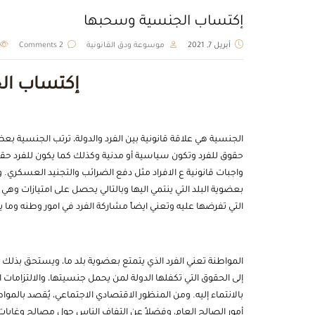
إكتساب الجنسية وسحبها
أبريل 7, 2021
موسوعة ودق القانونية
2 Comments
إكتساب ال
الجنسية هي علاقة قانونية بين الفرد والدولة، ترتب الجنسية بع
حقوق للفرد وتكون سياسية أو مدنية وكذلك كما يكون للفرد حقوق
واجبات قانونية ع الافراد مثل دفع الضرائب والتجنيد العسكري. 
بعضوية البلد التي ينتمي اليها وبالتالي يحصل على امتيازات وهي 
التي تفرضها عليه وتعني ايضاً مشاركة الفرد في امور وطنه وما يش
المواطنة تعني الفرد الذي يتمتع بعضوية بلد ما، ويستحق بذلك 
إلى الحقوق التي تكفلها الدولة لمن يحمل جنسيتها، والالتزامات 
بالانتماء إليه. ومن المنظور الاقتصادي الاجتماعي، يُقصد بالم
أمور الصالح العام، وفضلاً عن التفاف الناس حول مصالح وغاي