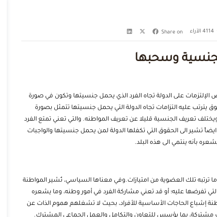
4114
الآراء
Share on
جنسية وسحبها
ض الإلتزمات على الدولة تجاه الفرد الذي يحمل جنسيتها وتكون في صورة
 يترتب عليه التزامات تجاه الدولة التي يحمل جنسيتها تتمثل بصورة
ويختلف تعريف الجنسية قليلا عن تعريف المواطنه. والتي تعني تمتع الفرد
ايضاً تشير الى الحقوق التي تكفلها الدولة لمن يحمل جنسيتها والواجبات
عره بأنه ينتمي الى هذه البلد.
ما ترتبه تلك العضوية من امتيازات.وفي معناها السياسي، تُشير المواطنة
التي تفرضها عليه؛ أو قد تعني مشاركة الفرد في أمور وطنه، وما يشعره
واطنة إشباع الحاجات الأساسية للأفراد، بحيث لا تشغلهم هموم الذات عن
ات مشتركة، بما يؤسس للتعاون والتكامل والعمل الجماعي المشترك.