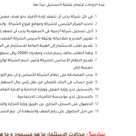
عدة اجراءات لإتمام عملية التسجيل نبدأ بها:
في كل شركة يجب أن تنعقد إرادة الأفراد نحو هدف معين
تحديد المركز الرئيسي للشركة وموقع فروع الشركة ، واتخا
أجل تسجيل شركة أجنبية في السعودية يجب أن تنعقد إرا
تعيين المدير و صلاحياته بوثيقة تأسيس الشركة المصد
تقديم طلب الاستثمار إلى الهيئة العامة للاستثمار في 
وهذا الطلب يكلف رسم محدد ومقدراه (2000 ريال سعودي) ، و قد يستغرق البت في الطلب مدة من 3 أسابيع حتى 4 أسابيع.
تقديم النظام الأساسي للشركة وتبين اسم الشركة لوازرة
خمسة ايام.
يجب المصادقة على نظام الشركة الأساس و ان يتم التوقي
فتح حساب في البنك للتمكن من نقل رأس مال السهم ، وب
بالتسجيل لدى وزارة العمل ووزارة الداخلية و الإدارة ال
بالتسجيل لدى مؤسسة التأمينات الاجتماعية.
الحصول على السجل التجاري عن طريق وزارة التجارة والصن
من اجل الحصول على رقم الملف والشهادة أن يتم التسجل 
سادساً –
مجالات الإستثمار ما هو مسموح و ما ه