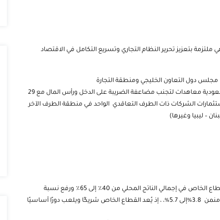
ملتزمة بتعزيز تحرير النظام التجاري وتسريع التكامل في الاقتصاد
مجلس دول التعاون الخليجي ومنطقة التجارة
مستوى المعاهدات الثنائية، وقعت المملكة العربية السعودية معاهدات لتجنب مضاعفة الضريبة على الدخل ورأس المال مع 29
ستثمارات الشركات ذات الطرف التعاقدي الواحد في منطقة الطرف الآخر
تعتزم المملكة العربية السعودية الوصول بمساهمة القطاع الخاص في إجمالي الناتج المحلي من 40٪ إلى 65٪ ورفع نسبة
الاستثمارات الأجنبية المباشرة من إجمالي الناتج المحلي منمن 3.8%إلى 5.7%، ، إذ يُعد القطاع الخاص شريكًا ويلعب دورًا أساسيًا