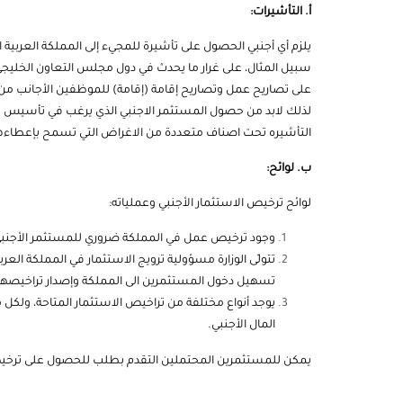
أ. التأشيرات:
يلزم أي أجنبي الحصول على تأشيرة للمجيء إلى المملكة العربية
سبيل المثال، على غرار ما يحدث في دول مجلس التعاون الخليج
على تصاريح عمل وتصاريح إقامة (إقامة) للموظفين الأجانب 
لذلك لابد من حصول المستثمر الاجنبي الذي يرغب في تأسيس ش
التأشيره تحت اصناف متعددة من الاغراض التي تسمح بإعطاءه
ب. لوائح:
لوائح ترخيص الاستثمار الأجنبي وعملياته:
وجود ترخيص عمل في المملكة ضروري للمستثمر الأجنب
تتولّى الوزارة مسؤولية ترويج الاستثمار في المملكة العر
تسهيل دخول المستثمرين الى المملكة وإصدار تراخيصه
يوجد أنواع مختلفة من تراخيص الاستثمار المتاحة، ولكل
المال الأجنبي.
يمكن للمستثمرين المحتملين التقدم بطلب للحصول على ترخيص عبر 